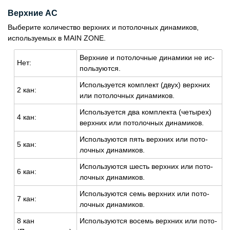
Верхние АС
Выберите количество верхних и потолочных динамиков,
используемых в MAIN ZONE.
Верх­ние и по­то­лоч­ные ди­на­ми­ки не ис­
Нет:
поль­зу­ют­ся.
Ис­поль­зу­ет­ся ком­плект (двух) верх­них
2 кан:
или по­то­лоч­ных ди­на­ми­ков.
Ис­поль­зу­ет­ся два ком­плек­та (че­ты­рех)
4 кан:
верх­них или по­то­лоч­ных ди­на­ми­ков.
Ис­поль­зу­ют­ся пять верх­них или по­то­
5 кан:
лоч­ных ди­на­ми­ков.
Ис­поль­зу­ют­ся шесть верх­них или по­то­
6 кан:
лоч­ных ди­на­ми­ков.
Ис­поль­зу­ют­ся семь верх­них или по­то­
7 кан:
лоч­ных ди­на­ми­ков.
8 кан
Ис­поль­зу­ют­ся во­семь верх­них или по­то­