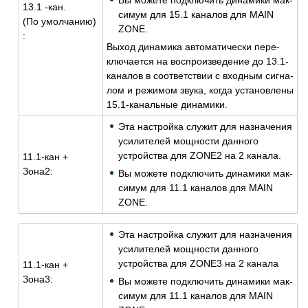
Вы мо­же­те под­клю­чить ди­на­ми­ки мак­
13.1 -кан.
си­мум для 15.1 ка­на­лов для MAIN
(По умол­ча­нию)
ZONE.
:
Выход ди­на­ми­ка ав­то­ма­ти­че­ски пе­ре­
клю­ча­ет­ся на вос­про­из­ве­де­ние до 13.1-
ка­на­лов в со­от­вет­ствии с вход­ным сиг­на­
лом и ре­жи­мом звука, когда уста­нов­ле­ны
15.1-ка­наль­ные ди­на­ми­ки.
Эта на­строй­ка слу­жит для на­зна­че­ния
уси­ли­те­лей мощ­но­сти дан­но­го
устрой­ства для ZONE2 на 2 ка­на­ла.
11.1-кан +
Зона2:
Вы мо­же­те под­клю­чить ди­на­ми­ки мак­
си­мум для 11.1 ка­на­лов для MAIN
ZONE.
Эта на­строй­ка слу­жит для на­зна­че­ния
уси­ли­те­лей мощ­но­сти дан­но­го
устрой­ства для ZONE3 на 2 ка­на­ла
11.1-кан +
Зона3:
Вы мо­же­те под­клю­чить ди­на­ми­ки мак­
си­мум для 11.1 ка­на­лов для MAIN