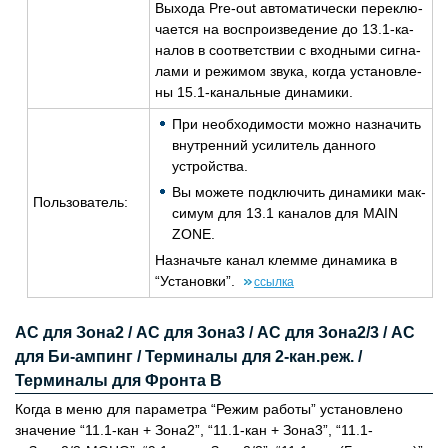
Вы­хо­да Pre-out ав­то­ма­ти­че­ски пе­ре­клю­
ча­ет­ся на вос­про­из­ве­де­ние до 13.1-ка­
на­лов в со­от­вет­ствии с вход­ны­ми сиг­на­
ла­ми и ре­жи­мом звука, когда уста­нов­ле­
ны 15.1-ка­наль­ные ди­на­ми­ки.
При необ­хо­ди­мо­сти можно на­зна­чить
внут­рен­ний уси­ли­тель дан­но­го
устрой­ства.
Вы мо­же­те под­клю­чить ди­на­ми­ки мак­
Поль­зо­ва­тель:
си­мум для 13.1 ка­на­лов для MAIN
ZONE.
На­значь­те канал клем­ме ди­на­ми­ка в
“Уста­нов­ки”.
ссыл­ка
АС для Зона2 / АС для Зона3 / АС для Зона2/3 / АС
для Би-ампинг / Терминалы для 2-кан.реж. /
Терминалы для Фронта B
Когда в меню для параметра “Режим работы” установлено
значение “11.1-кан + Зона2”, “11.1-кан + Зона3”, “11.1-