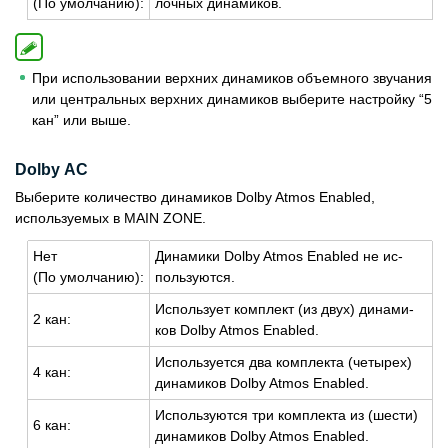
(По умол­ча­нию):
лоч­ных ди­на­ми­ков.
При использовании верхних динамиков объемного звучания
или центральных верхних динамиков выберите настройку “5
кан” или выше.
Dolby АС
Выберите количество динамиков Dolby Atmos Enabled,
используемых в MAIN ZONE.
Нет
Ди­на­ми­ки Dolby Atmos Enabled не ис­
(По умол­ча­нию):
поль­зу­ют­ся.
Ис­поль­зу­ет ком­плект (из двух) ди­на­ми­
2 кан:
ков Dolby Atmos Enabled.
Ис­поль­зу­ет­ся два ком­плек­та (че­ты­рех)
4 кан:
ди­на­ми­ков Dolby Atmos Enabled.
Ис­поль­зу­ют­ся три ком­плек­та из (шести)
6 кан:
ди­на­ми­ков Dolby Atmos Enabled.