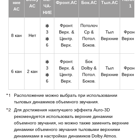
ние
Фронт.АС
Бок.АС
Тыл.АС
АС
ЧА­
1
АС
НИЕ
Фронт.
Потолоч
3
Верх. &
Ср &
Тыл
Фронт.
8 кан
Нет
Центр.
Потол.
Верхние
Верхние
6
Верх.
Боков.
Фронт.
Бок
3
Верх. &
Dolby &
Тыл
Фронт.
6 кан
2 кан
Центр.
Потол.
Верхние
Верхние
6
Верх.
Боков.
Расположение можно выбрать при использовании
тыловых динамиков объемного звучания.
Для достижения наилучшего эффекта Auro-3D
рекомендуется использовать верхние динамики
объемного звучания, но можно также заменить верхние
динамики объемного звучания тыловыми верхними
динамиками в настройках динамиков Dolby Atmos.