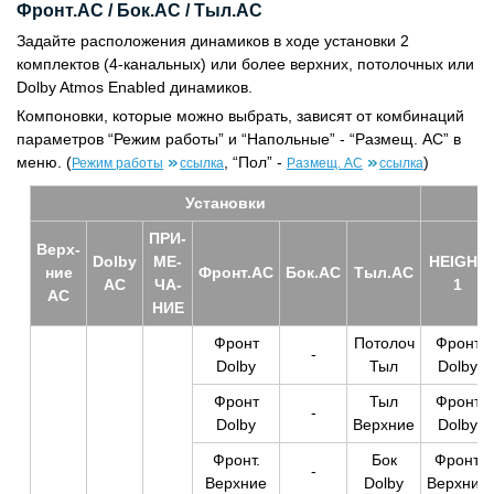
Фронт.АС / Бок.АС / Тыл.АС
Задайте расположения динамиков в ходе установки 2
комплектов (4-канальных) или более верхних, потолочных или
Dolby Atmos Enabled динамиков.
Компоновки, которые можно выбрать, зависят от комбинаций
параметров “Режим работы” и “Напольные” - “Размещ. AC” в
меню. (
, “Пол” -
)
Режим работы
ссылка
Размещ. AC
ссылка
Уста­нов­ки
ПРИ­
Верх­
Dolby
МЕ­
HEIGHT
ние
Фронт.АС
Бок.АС
Тыл.АС
АС
ЧА­
1
АС
НИЕ
Фронт
Потолоч
Фронт
-
Dolby
Тыл
Dolby
Фронт
Тыл
Фронт
-
Dolby
Верхние
Dolby
Фронт.
Бок
Фронт.
-
Верхние
Dolby
Верхние