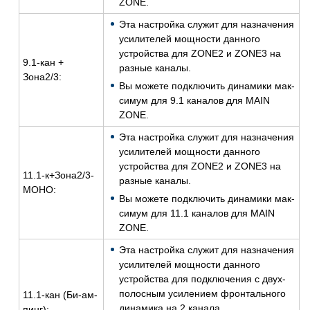
ZONE.
Эта на­строй­ка слу­жит для на­зна­че­ния
уси­ли­те­лей мощ­но­сти дан­но­го
устрой­ства для ZONE2 и ZONE3 на
9.1-кан +
раз­ные ка­на­лы.
Зона2/3:
Вы мо­же­те под­клю­чить ди­на­ми­ки мак­
си­мум для 9.1 ка­на­лов для MAIN
ZONE.
Эта на­строй­ка слу­жит для на­зна­че­ния
уси­ли­те­лей мощ­но­сти дан­но­го
устрой­ства для ZONE2 и ZONE3 на
11.1-к+Зона2/3-
раз­ные ка­на­лы.
МОНО:
Вы мо­же­те под­клю­чить ди­на­ми­ки мак­
си­мум для 11.1 ка­на­лов для MAIN
ZONE.
Эта на­строй­ка слу­жит для на­зна­че­ния
уси­ли­те­лей мощ­но­сти дан­но­го
устрой­ства для под­клю­че­ния с двух­
по­лос­ным уси­ле­ни­ем фрон­таль­но­го
11.1-кан (Би-ам­
ди­на­ми­ка на 2 ка­на­ла.
пинг):