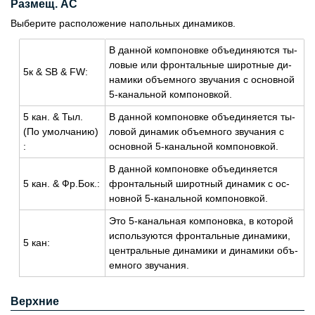
Размещ. AC
Выберите расположение напольных динамиков.
В дан­ной ком­по­нов­ке объ­еди­ня­ют­ся ты­
ло­вые или фрон­таль­ные ши­рот­ные ди­
5к & SB & FW:
на­ми­ки объ­ем­но­го зву­ча­ния с ос­нов­ной
5-ка­наль­ной ком­по­нов­кой.
5 кан. & Тыл.
В дан­ной ком­по­нов­ке объ­еди­ня­ет­ся ты­
(По умол­ча­нию)
ло­вой ди­на­мик объ­ем­но­го зву­ча­ния с
:
ос­нов­ной 5-ка­наль­ной ком­по­нов­кой.
В дан­ной ком­по­нов­ке объ­еди­ня­ет­ся
5 кан. & Фр.Бок.:
фрон­таль­ный ши­рот­ный ди­на­мик с ос­
нов­ной 5-ка­наль­ной ком­по­нов­кой.
Это 5-ка­наль­ная ком­по­нов­ка, в ко­то­рой
ис­поль­зу­ют­ся фрон­таль­ные ди­на­ми­ки,
5 кан:
цен­траль­ные ди­на­ми­ки и ди­на­ми­ки объ­
ем­но­го зву­ча­ния.
Верхние