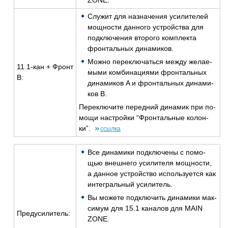
ZONE.
Слу­жит для на­зна­че­ния уси­ли­те­лей
мощ­но­сти дан­но­го устрой­ства для
под­клю­че­ния вто­ро­го ком­плек­та
фрон­таль­ных ди­на­ми­ков.
Можно пе­ре­клю­чать­ся между же­ла­е­
11.1-кан + Фронт
мы­ми ком­би­на­ци­я­ми фрон­таль­ных
B:
ди­на­ми­ков A и фрон­таль­ных ди­на­ми­
ков B.
Пе­ре­клю­чи­те пе­ред­ний ди­на­мик при по­
мо­щи на­строй­ки “Фрон­таль­ные ко­лон­
ки”.
ссыл­ка
Все ди­на­ми­ки под­клю­че­ны с по­мо­
щью внеш­не­го уси­ли­те­ля мощ­но­сти,
а дан­ное устрой­ство ис­поль­зу­ет­ся как
ин­те­граль­ный уси­ли­тель.
Вы мо­же­те под­клю­чить ди­на­ми­ки мак­
си­мум для 15.1 ка­на­лов для MAIN
Преду­си­ли­тель:
ZONE.