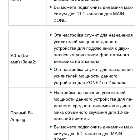
Вы мо­же­те под­клю­чить ди­на­ми­ки мак­
си­мум для 11.1 ка­на­лов для MAIN
ZONE.
Эта на­строй­ка слу­жит для на­зна­че­ния
уси­ли­те­лей мощ­но­сти дан­но­го
устрой­ства для под­клю­че­ния c двух­
по­лос­ным уси­ле­ни­ем фрон­таль­но­го
9.1-к (Би-
ди­на­ми­ка на 2 ка­на­ла.
амп)+Зона2:
Эта на­строй­ка слу­жит для на­зна­че­ния
уси­ли­те­лей мощ­но­сти дан­но­го
устрой­ства для ZONE2 на 2 ка­на­ла.
На­строй­ка на­зна­че­ния уси­ли­те­лей
мощ­но­сти дан­но­го устрой­ства для пе­
ред­не­го, сред­не­го ди­на­ми­ков и ди­на­
ми­ка объ­ем­но­го зву­ча­ния для 10-ка­
Пол­ный Bi-
наль­ной си­сте­мы.
Amping:
Вы мо­же­те под­клю­чить ди­на­ми­ки мак­
си­мум для 5.1 ка­на­лов для MAIN