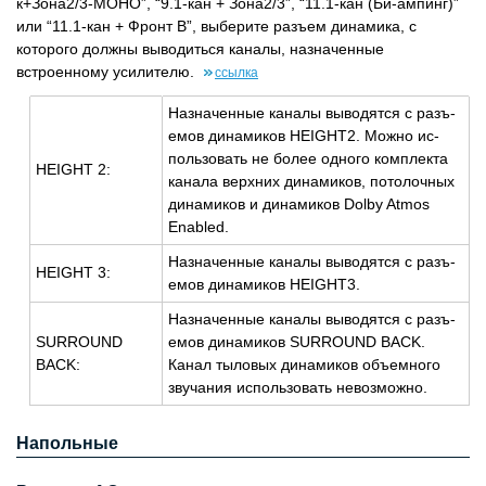
к+Зона2/3-МОНО”, “9.1-кан + Зона2/3”, “11.1-кан (Би-ампинг)”
или “11.1-кан + Фронт B”, выберите разъем динамика, с
которого должны выводиться каналы, назначенные
встроенному усилителю.
ссылка
На­зна­чен­ные ка­на­лы вы­во­дят­ся с разъ­
емов ди­на­ми­ков HEIGHT2. Можно ис­
поль­зо­вать не более од­но­го ком­плек­та
HEIGHT 2:
ка­на­ла верх­них ди­на­ми­ков, по­то­лоч­ных
ди­на­ми­ков и ди­на­ми­ков Dolby Atmos
Enabled.
На­зна­чен­ные ка­на­лы вы­во­дят­ся с разъ­
HEIGHT 3:
емов ди­на­ми­ков HEIGHT3.
На­зна­чен­ные ка­на­лы вы­во­дят­ся с разъ­
SURROUND
емов ди­на­ми­ков SURROUND BACK.
BACK:
Канал ты­ло­вых ди­на­ми­ков объ­ем­но­го
зву­ча­ния ис­поль­зо­вать невоз­мож­но.
Напольные