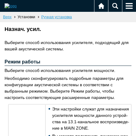
Верх
Установки
Ручная установка
Назнач. усил.
Выберите способ использования усилителя, подходящий для
вашей акустической системы.
Режим работы
Выберите способ использования усилителя мощности.
Необходимо сконфигурировать подробные параметры для
конфигурации акустической системы в соответствии с
выбранным режимом. Выберите Режим работы, чтобы
настроить соответствующие расширенные параметры.
Эти на­строй­ки слу­жат для на­зна­че­ния
уси­ли­те­ля мощ­но­сти дан­но­го устрой­
ства на 13.1-ка­наль­ное вос­про­из­ве­де­
ние в MAIN ZONE.