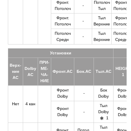
Фронт.
Потолоч
Фронт.
-
Потолоч
Тыл
Потолоч
Фронт.
Тыл
Фронт.
-
Потолоч
Верхние
Потолоч
Потолоч
Тыл
Потолоч
-
Средн
Верхние
Средн
Уста­нов­ки
ПРИ­
Верх­
Dolby
МЕ­
HEIGHT
ние
Фронт.АС
Бок.АС
Тыл.АС
АС
ЧА­
1
АС
НИЕ
Фронт
Бок
Фронт
-
Dolby
Dolby
Dolby
Нет
4 кан
Тыл
Фронт
Фронт
-
Dolby
Dolby
Dolby
1
Тыл
Фронт.
Потол.
Фронт.