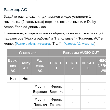
Размещ. AC
Задайте расположения динамиков в ходе установки 1
комплекта (2-канальных) верхних, потолочных или Dolby
Atmos Enabled динамиков.
Компоновки, которые можно выбрать, зависят от комбинаций
параметров “Режим работы” и “Напольные” - “Размещ. AC” в
меню. (
, “Пол” -
)
Режим работы
ссылка
Размещ. AC
ссылка
Уста­нов­ки
Разъ­емы AUDIO OUT
Верх­
Раз­
HEIGH
Dolby
HEIGHT
HEIGHT
HEIGHT
ние
мещ.
4/FRO
АС
1
2
3
АС
AC
WIDE
Нет
Нет
-
-
-
-
-
Фронт.
Фронт.
-
-
-
Верхние
Верхние
Фронт.
Фронт.
-
-
-
Потолоч
Потолоч