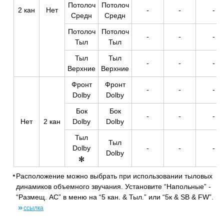
Потолоч
Потолоч
2 кан
Нет
-
-
-
Средн
Средн
Потолоч
Потолоч
-
-
-
Тыл
Тыл
Тыл
Тыл
-
-
-
Верхние
Верхние
Фронт
Фронт
-
-
-
Dolby
Dolby
Бок
Бок
-
-
-
Нет
2 кан
Dolby
Dolby
Тыл
Тыл
Dolby
-
-
-
Dolby
Расположение можно выбрать при использовании тыловых
динамиков объемного звучания. Установите “Напольные” -
“Размещ. AC” в меню на “5 кан. & Тыл.” или “5к & SB & FW”.
ссылка