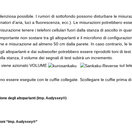
ilenziosa possibile. I rumori di sottofondo possono disturbare le misurazio
ionatori d’aria, luci a fluorescenza, ecc.). Le misurazioni potrebbero esse
surazione tenere i telefoni cellulari fuori dalla stanza di ascolto in qu
mportante non sostare tra gli altoparlanti e il microfono di configurazione
ne e misurazione ad almeno 50 cm dalla parete. In caso contrario, le le
gli altoparlanti e dai subwoofer potrebbero essere riprodotti toni di tes
lla stanza, il volume dei segnali di test subirà un incremento.
ni viene azionato VOLUME
sul te
o essere eseguite con le cuffie collegate. Scollegare le cuffie prima d
ione degli altoparlanti (Imp. Audyssey®)
ioni “Imp. Audyssey®”