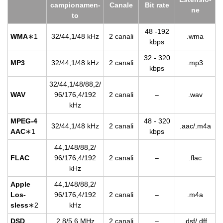
cam­pio­na­men­
Ca­na­le
Bit rate
ne
to
48 -192
WMA
∗1
32/44,1/48 kHz
2 ca­na­li
.wma
kbps
32 - 320
MP3
32/44,1/48 kHz
2 ca­na­li
.mp3
kbps
32/44,1/48/88,2/
WAV
96/176,4/192
2 ca­na­li
–
.wav
kHz
MPEG-4
48 - 320
32/44,1/48 kHz
2 ca­na­li
.aac/.m4a
AAC
∗1
kbps
44,1/48/88,2/
FLAC
96/176,4/192
2 ca­na­li
–
.flac
kHz
Apple
44,1/48/88,2/
Los­
96/176,4/192
2 ca­na­li
–
.m4a
sless
∗2
kHz
DSD
2,8/5,6 MHz
2 ca­na­li
–
.dsf/.dff