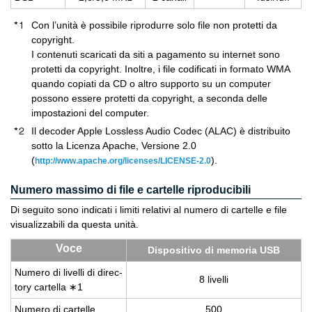
Con l’unità è possibile riprodurre solo file non protetti da
copyright.
I contenuti scaricati da siti a pagamento su internet sono
protetti da copyright. Inoltre, i file codificati in formato WMA
quando copiati da CD o altro supporto su un computer
possono essere protetti da copyright, a seconda delle
impostazioni del computer.
Il decoder Apple Lossless Audio Codec (ALAC) è distribuito
sotto la Licenza Apache, Versione 2.0
(
).
http://www.apache.org/licenses/LICENSE-2.0
Numero massimo di file e cartelle riproducibili
Di seguito sono indicati i limiti relativi al numero di cartelle e file
visualizzabili da questa unità.
Voce
Di­spo­si­ti­vo di me­mo­ria USB
Nu­me­ro di li­vel­li di di­rec­
8 li­vel­li
to­ry car­tel­la ∗1
Nu­me­ro di car­tel­le
500