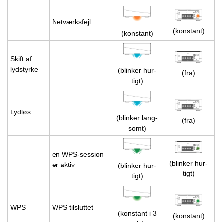
Net­værks­fejl
(kon­stant)
(kon­stant)
Skift af
lydstyr­ke
(blin­ker hur­
(fra)
tigt)
Lyd­løs
(blin­ker lang­
(fra)
somt)
en WPS-ses­sion
(blin­ker hur­
er aktiv
(blin­ker hur­
tigt)
tigt)
WPS
WPS til­slut­tet
(kon­stant i 3
(kon­stant)