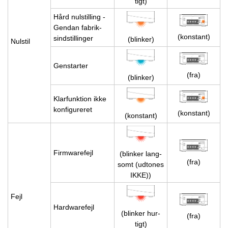
tigt)
Hård nulstil­ling -
Gen­dan fa­brik­
(kon­stant)
sindstil­lin­ger
(blin­ker)
Nulstil
Gen­star­ter
(fra)
(blin­ker)
Klar­funk­tion ikke
kon­fi­gu­re­ret
(kon­stant)
(kon­stant)
Firmwa­re­fejl
(blin­ker lang­
(fra)
somt (udt­o­nes
IKKE))
Fejl
Hardwa­re­fejl
(blin­ker hur­
(fra)
tigt)