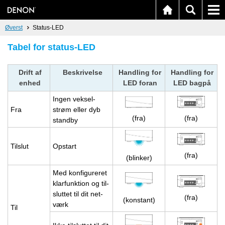
Øverst
Status-LED
Tabel for status-LED
Drift af
Be­skri­vel­se
Hand­ling for
Hand­ling for
enhed
LED foran
LED bagpå
Ingen vek­sel­
Fra
strøm eller dyb
(fra)
(fra)
stand­by
Til­slut
Op­start
(fra)
(blin­ker)
Med kon­fi­gu­re­ret
klar­funk­tion og til­
slut­tet til dit net­
(fra)
(kon­stant)
værk
Til