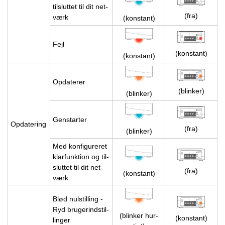
til­slut­tet til dit net­
(fra)
værk
(kon­stant)
Fejl
(kon­stant)
(kon­stant)
Op­da­te­rer
(blin­ker)
(blin­ker)
Gen­star­ter
Op­da­te­ring
(fra)
(blin­ker)
Med kon­fi­gu­re­ret
klar­funk­tion og til­
slut­tet til dit net­
(fra)
(kon­stant)
værk
Blød nulstil­ling -
Ryd bru­ger­indstil­
(blin­ker hur­
(kon­stant)
lin­ger