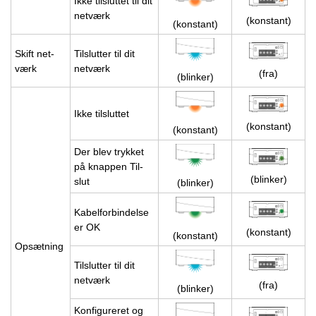
Ikke til­slut­tet til dit
net­værk
(kon­stant)
(kon­stant)
Skift net­
Til­slut­ter til dit
værk
net­værk
(fra)
(blin­ker)
Ikke til­slut­tet
(kon­stant)
(kon­stant)
Der blev tryk­ket
på knap­pen Til­
(blin­ker)
slut
(blin­ker)
Ka­bel­for­bin­del­se
er OK
(kon­stant)
(kon­stant)
Op­sæt­ning
Til­slut­ter til dit
net­værk
(fra)
(blin­ker)
Kon­fi­gu­re­ret og