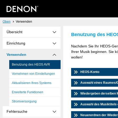
Oben
Verwenden
Übersicht
Benutzung des HEO
Einrichtung
Nachdem Sie Ihr HEOS-Gerät
Ihrer Musik beginnen. Sie 
Verwenden
wollen!
Benutzung des HEOS AVR
HEOS-Konto
Vornehmen von Einstellungen
Auswahl eines Raumes/
Aktualisieren Ihres Systems
Erweiterte Funktionen
Wiedergeben derselben 
Stromversorgung
Auswahl des Musiktitels
Fehlersuche
Neuanordnen der Wiede