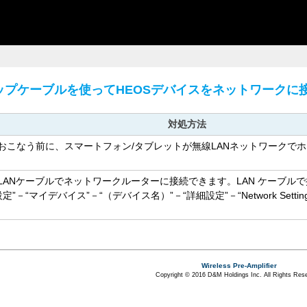
ップケーブルを使ってHEOSデバイスをネットワークに
対処方法
をおこなう前に、スマートフォン/タブレットが無線LANネットワークで
LANケーブルでネットワークルーターに接続できます。LAN ケーブルで接
”－“マイデバイス”－“（デバイス名）”－“詳細設定”－“Network Sett
Wireless Pre-Amplifier
Copyright © 2016 D&M Holdings Inc. All Rights Res