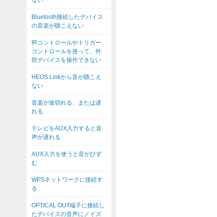
ない
Bluetooth接続したデバイス
の音楽が聴こえない
IRコントロールやトリガー
コントロールを使って、外
部デバイスを操作できない
HEOS Linkから音が聴こえ
ない
音楽が途切れる、または遅
れる
テレビをAUX入力すると音
声が遅れる
AUX入力を使うと音がひず
む
WPSネットワークに接続す
る
OPTICAL OUT端子に接続し
たデバイスの音声にノイズ