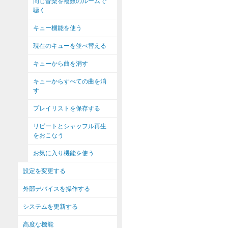
同じ音楽を複数のルームで
聴く
キュー機能を使う
現在のキューを並べ替える
キューから曲を消す
キューからすべての曲を消
す
プレイリストを保存する
リピートとシャッフル再生
をおこなう
お気に入り機能を使う
設定を変更する
外部デバイスを操作する
システムを更新する
高度な機能