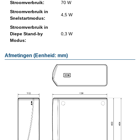
Stroom­ver­bruik:
70 W
Stroom­ver­bruik in
4,5 W
Snel­start­mo­dus:
Stroom­ver­bruik in
Diepe Stand-by
0,3 W
Modus:
Afmetingen (Eenheid: mm)