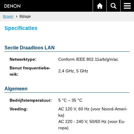
Boven
Bijlage
Specificaties
Sectie Draadloos LAN
Net­werk­ty­pe:
Con­form IEEE 802.11a/b/g/n/ac
Benut fre­quen­tie­be­
2,4 GHz, 5 GHz
reik:
Algemeen
Be­drijf­s­tem­pe­ra­tuur:
5 °C – 35 °C
Voe­ding:
AC 120 V, 60 Hz (voor Noord-Ame­ri­
ka)
AC 220 - 240 V, 50/60 Hz (voor Eu­
ro­pa)