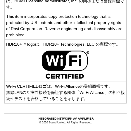
は、HDMI Licensing Administrator, Inc. の商標または登録商標で
す。
This item incorporates copy protection technology that is
protected by U.S. patents and other intellectual property rights
of Rovi Corporation. Reverse engineering and disassembly are
prohibited.
HDR10+™ logoは、HDR10+ Technologies, LLC.の商標です。
Wi-Fi CERTIFIEDロゴは、Wi-Fi Allianceの登録商標です。
無線LANの互換性接続を保証する団体「Wi-Fi Alliance」の相互接
続性テストを合格していることを示します。
INTEGRATED NETWORK AV AMPLIFIER
© 2020 Sound United. All Rights Reserved.