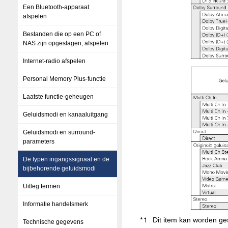
Een Bluetooth-apparaat
afspelen
Bestanden die op een PC of
NAS zijn opgeslagen, afspelen
Internet-radio afspelen
Personal Memory Plus-functie
Laatste functie-geheugen
Geluidsmodi en kanaaluitgang
Geluidsmodi en surround-
parameters
De typen ingangssignaal en de
bijbehorende geluidsmodi
Uitleg termen
Informatie handelsmerk
Dit item kan worden ge
Technische gegevens