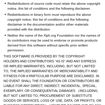
Redistributions of source code must retain the above copyright
notice, this list of conditions and the following disclaimer.
Redistributions in binary form must reproduce the above
copyright notice, this list of conditions and the following
disclaimer in the documentation and/or other materials
provided with the distribution.
Neither the name of the Xiph.org Foundation nor the names of
its contributors may be used to endorse or promote products
derived from this software without specific prior written
permission.
THIS SOFTWARE IS PROVIDED BY THE COPYRIGHT
HOLDERS AND CONTRIBUTORS “AS IS” AND ANY EXPRESS
OR IMPLIED WARRANTIES, INCLUDING, BUT NOT LIMITED
TO, THE IMPLIED WARRANTIES OF MERCHANTABILITY AND
FITNESS FOR A PARTICULAR PURPOSE ARE DISCLAIMED. IN
NO EVENT SHALL THE FOUNDATION OR CONTRIBUTORS BE
LIABLE FOR ANY DIRECT, INDIRECT, INCIDENTAL, SPECIAL,
EXEMPLARY, OR CONSEQUENTIAL DAMAGES （INCLUDING,
BUT NOT LIMITED TO, PROCUREMENT OF SUBSTITUTE
GOODS OR SERVICES; LOSS OF USE, DATA, OR PROFITS; OR