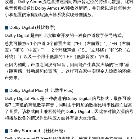
收器。Dolby Atmos流包含描述房间内声音定位的特殊元数据。此对
象音频数据通过Dolby Atmos AV接收器解码，并升级以通过每种大
小和配置的家庭影院扬声器系统实现最佳播放。
Dolby Digital (杜比数字)
Dolby Digital 是由杜比实验室开发的一种多声道数字信号格式。
总共可播放5.1个声道:3个前置声道（“FL（左前置）”、“FR（右前
置）”和“C（中置）”）、2个环绕声道（“SL（左环绕）”和“SR（右
环绕）”）以及一个用于低频的“LFE（低频音效）”声道。
正因为如此，声道之间没有串音，因而能产生真实声场的“三维”感
（距离感、移动感和位置感）。这样可在家中实现令人惊叹的环绕
声效果。
Dolby Digital Plus (杜比数字Plus)
Dolby Digital Plus 是一种改进的Dolby Digital 信号格式，最多可兼
容7.1声道的离散数字声音，同时由于附加的数据比特率性能而提高
了音质。该格式向上兼容传统的Dolby Digital，因此在对输入源信号
和播放设备的情况作出响应方面具有更大灵活性。
Dolby Surround （杜比环绕）
Dolby Surround是下一代环绕声技术，该技术智能混合立体声、5.1