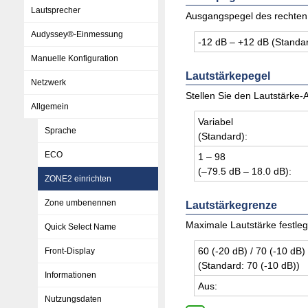
Lautsprecher
Ausgangspegel des rechten 
Audyssey®-Einmessung
-12 dB – +12 dB (Stan­da
Manuelle Konfiguration
Lautstärkepegel
Netzwerk
Stellen Sie den Lautstärke-
Allgemein
Va­ria­bel
Sprache
(Stan­dard):
ECO
1 – 98
(–79.5 dB – 18.0 dB):
ZONE2 einrichten
Zone umbenennen
Lautstärkegrenze
Maximale Lautstärke festle
Quick Select Name
60 (-20 dB) / 70 (-10 dB) 
Front-Display
(Stan­dard: 70 (-10 dB))
Informationen
Aus:
Nutzungsdaten