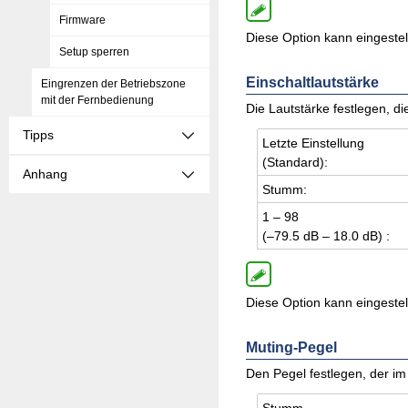
Firmware
Diese Option kann eingestel
Setup sperren
Einschaltlautstärke
Eingrenzen der Betriebszone
mit der Fernbedienung
Die Lautstärke festlegen, di
Tipps
Letz­te Ein­stel­lung
(Stan­dard):
Anhang
Stumm:
1 – 98
(–79.5 dB – 18.0 dB) :
Diese Option kann eingestel
Muting-Pegel
Den Pegel festlegen, der im