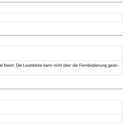
 fi­xiert. Die Laut­stär­ke kann nicht über die Fern­be­die­nung ge­än­