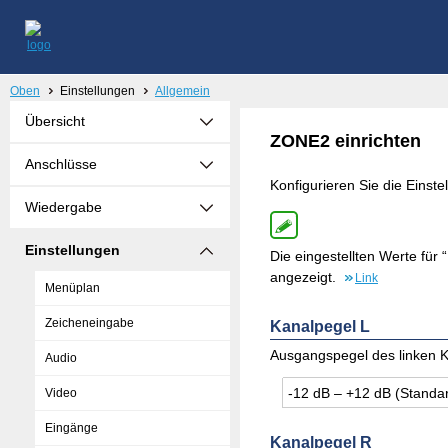
Oben
Einstellungen
Allgemein
Übersicht
ZONE2 einrichten
Anschlüsse
Konfigurieren Sie die Einst
Wiedergabe
Einstellungen
Die eingestellten Werte für
angezeigt.
Link
Menüplan
Zeicheneingabe
Kanalpegel L
Ausgangspegel des linken Ka
Audio
-12 dB – +12 dB (Stan­da
Video
Eingänge
Kanalpegel R