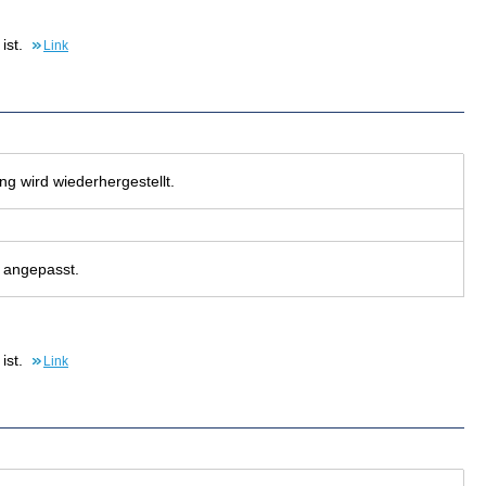
ist.
Link
g wird wie­der­her­ge­stellt.
 an­ge­passt.
ist.
Link