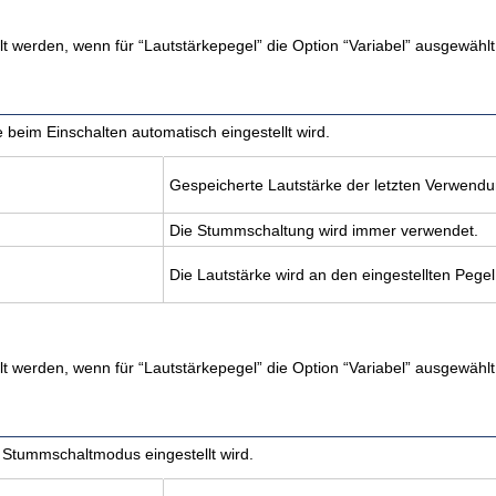
lt werden, wenn für “Lautstärkepegel” die Option “Variabel” ausgewählt 
e beim Einschalten automatisch eingestellt wird.
Ge­spei­cher­te Laut­stär­ke der letz­ten Ver­wen­dun
Die Stumm­schal­tung wird immer ver­wen­det.
Die Laut­stär­ke wird an den ein­ge­stell­ten Pegel
lt werden, wenn für “Lautstärkepegel” die Option “Variabel” ausgewählt 
 Stummschaltmodus eingestellt wird.