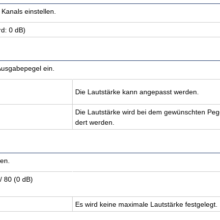
Kanals einstellen.
rd: 0 dB)
Ausgabepegel ein.
Die Laut­stär­ke kann an­ge­passt wer­den.
Die Laut­stär­ke wird bei dem ge­wünsch­ten Pegel
dert wer­den.
gen.
/ 80 (0 dB)
Es wird keine ma­xi­ma­le Laut­stär­ke fest­ge­legt.