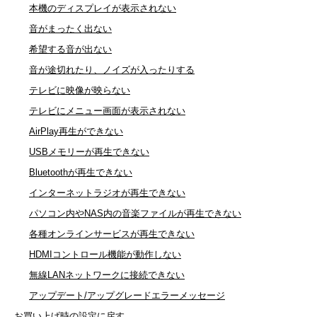
本機のディスプレイが表示されない
音がまったく出ない
希望する音が出ない
音が途切れたり、ノイズが入ったりする
テレビに映像が映らない
テレビにメニュー画面が表示されない
AirPlay再生ができない
USBメモリーが再生できない
Bluetoothが再生できない
インターネットラジオが再生できない
パソコン内やNAS内の音楽ファイルが再生できない
各種オンラインサービスが再生できない
HDMIコントロール機能が動作しない
無線LANネットワークに接続できない
アップデート/アップグレードエラーメッセージ
お買い上げ時の設定に戻す