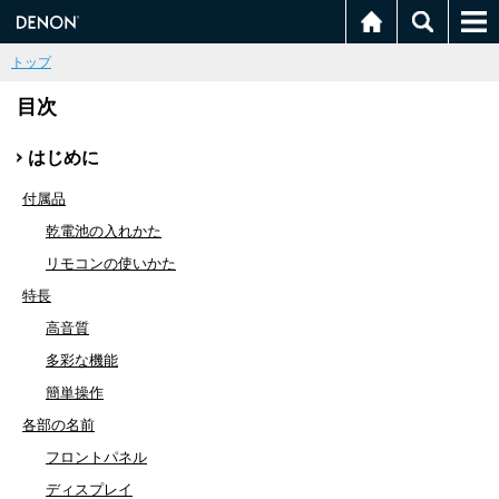
トップ
目次
はじめに
付属品
乾電池の入れかた
リモコンの使いかた
特長
高音質
多彩な機能
簡単操作
各部の名前
フロントパネル
ディスプレイ