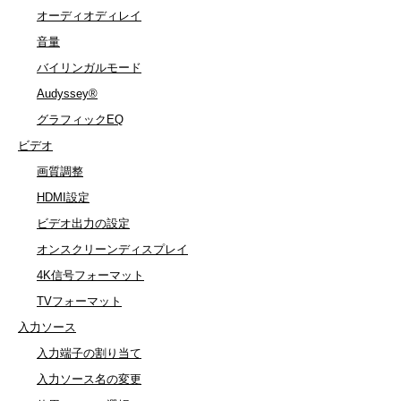
オーディオディレイ
音量
バイリンガルモード
Audyssey®
グラフィックEQ
ビデオ
画質調整
HDMI設定
ビデオ出力の設定
オンスクリーンディスプレイ
4K信号フォーマット
TVフォーマット
入力ソース
入力端子の割り当て
入力ソース名の変更