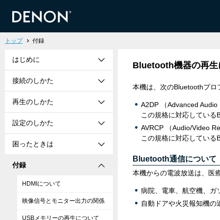
トップ
付録
はじめに
Bluetooth機器の再
接続のしかた
本機は、次のBluetooth
再生のしかた
A2DP （Advanced Audio D
この規格に対応しているB
設定のしかた
AVRCP （Audio/Video Re
この規格に対応しているBl
困ったときは
Bluetooth通信について
付録
本機からの電波放送は、医療
HDMIについて
病院、電車、航空機、ガ
映像信号とモニター出力の関係
自動ドアや火災報知機の
USBメモリーの再生について