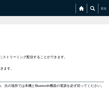
目次
品質にストリーミング配信することができます。
できます。
の場所では本機とBluetooth機器の電源を必ず切ってください。