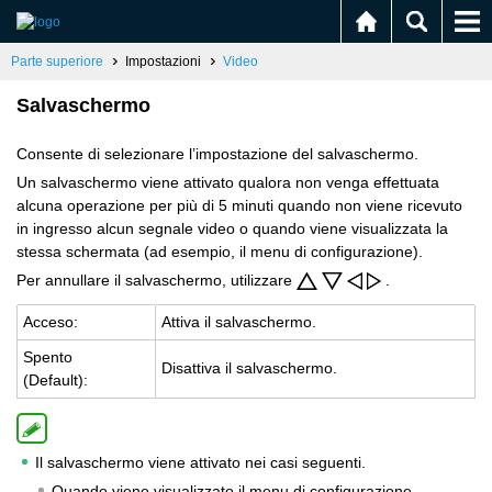
Parte superiore
Impostazioni
Video
Salvaschermo
Consente di selezionare l’impostazione del salvaschermo.
Un salvaschermo viene attivato qualora non venga effettuata
alcuna operazione per più di 5 minuti quando non viene ricevuto
in ingresso alcun segnale video o quando viene visualizzata la
stessa schermata (ad esempio, il menu di configurazione).
Per annullare il salvaschermo, utilizzare
.
Ac­ce­so:
At­ti­va il sal­va­scher­mo.
Spen­to
Di­sat­ti­va il sal­va­scher­mo.
(De­fault):
Il salvaschermo viene attivato nei casi seguenti.
Quando viene visualizzato il menu di configurazione