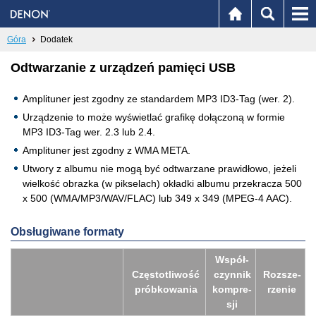
Góra
Dodatek
Odtwarzanie z urządzeń pamięci USB
Amplituner jest zgodny ze standardem MP3 ID3-Tag (wer. 2).
Urządzenie to może wyświetlać grafikę dołączoną w formie
MP3 ID3-Tag wer. 2.3 lub 2.4.
Amplituner jest zgodny z WMA META.
Utwory z albumu nie mogą być odtwarzane prawidłowo, jeżeli
wielkość obrazka (w pikselach) okładki albumu przekracza 500
x 500 (WMA/MP3/WAV/FLAC) lub 349 x 349 (MPEG-4 AAC).
Obsługiwane formaty
Współ­
Czę­sto­tli­wość
czyn­nik
Roz­sze­
prób­ko­wa­nia
kom­pre­
rze­nie
sji