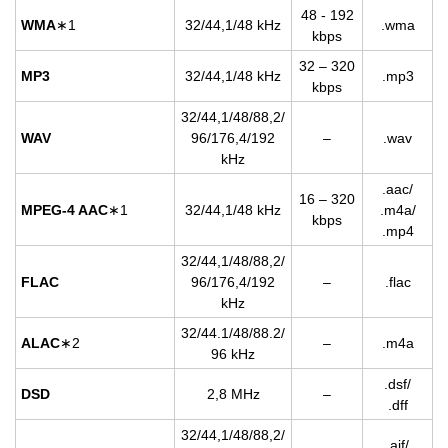
48 - 192
WMA
∗1
32/44,1/48 kHz
.wma
kbps
32 – 320
MP3
32/44,1/48 kHz
.mp3
kbps
32/44,1/48/88,2/
WAV
96/176,4/192
–
.wav
kHz
.aac/
16 – 320
MPEG-4 AAC
∗1
32/44,1/48 kHz
.m4a/
kbps
.mp4
32/44,1/48/88,2/
FLAC
96/176,4/192
–
.flac
kHz
32/44.1/48/88.2/
ALAC
∗2
–
.m4a
96 kHz
.dsf/
DSD
2,8 MHz
–
.dff
32/44,1/48/88,2/
.aif/