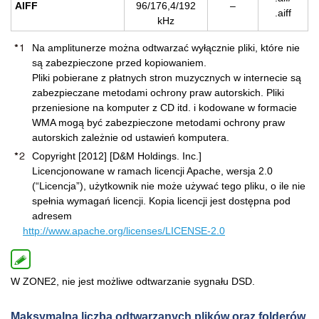
AIFF
96/176,4/192
–
.aiff
kHz
Na amplitunerze można odtwarzać wyłącznie pliki, które nie
są zabezpieczone przed kopiowaniem.
Pliki pobierane z płatnych stron muzycznych w internecie są
zabezpieczane metodami ochrony praw autorskich. Pliki
przeniesione na komputer z CD itd. i kodowane w formacie
WMA mogą być zabezpieczone metodami ochrony praw
autorskich zależnie od ustawień komputera.
Copyright [2012] [D&M Holdings. Inc.]
Licencjonowane w ramach licencji Apache, wersja 2.0
(“Licencja”), użytkownik nie może używać tego pliku, o ile nie
spełnia wymagań licencji. Kopia licencji jest dostępna pod
adresem
http://www.apache.org/licenses/LICENSE-2.0
W ZONE2, nie jest możliwe odtwarzanie sygnału DSD.
Maksymalna liczba odtwarzanych plików oraz folderów