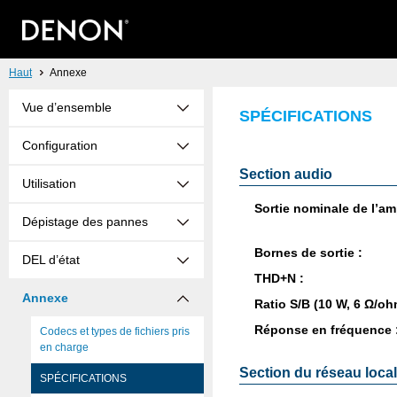
Haut
Annexe
Vue d’ensemble
SPÉCIFICATIONS
Configuration
Section audio
Utilisation
Sor­tie nomi­nale de l’am­
Dépistage des pannes
Bornes de sor­tie :
DEL d’état
THD+N :
Annexe
Ratio S/B (10 W, 6 Ω/oh
Réponse en fré­quence 
Codecs et types de fichiers pris
en charge
Section du réseau local 
SPÉCIFICATIONS