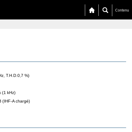
Contenu
z, T.H.D.0,7 %)
 (1 kHz)
 (IHF-A chargé)