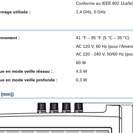
Conforme au IEEE 802.11a/b/
nage uti­li­sée :
2,4 GHz, 5 GHz
n­ne­ment :
41 °F – 95 °F (5 °C – 35 °C)
AC 120 V, 60 Hz (pour l’Amé­r
AC 220 - 240 V, 50/60 Hz (pour
60 W
que en mode veille réseau :
4,5 W
ue en mode veille pro­fonde :
0,3 W
 (mm))