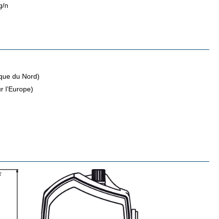
g/n
ique du Nord)
 l’Eu­rope)