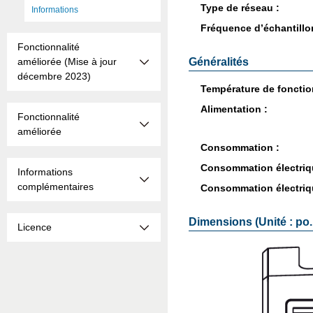
Type de réseau :
Informations
Fré­quence d’échan­tillon­
Fonctionnalité
améliorée (Mise à jour
Généralités
décembre 2023)
Tem­pé­ra­ture de fonc­tio
Ali­men­ta­tion :
Fonctionnalité
améliorée
Consom­ma­tion :
Consom­ma­tion élec­tri
Informations
complémentaires
Consom­ma­tion élec­triq
Dimensions (Unité : po.
Licence