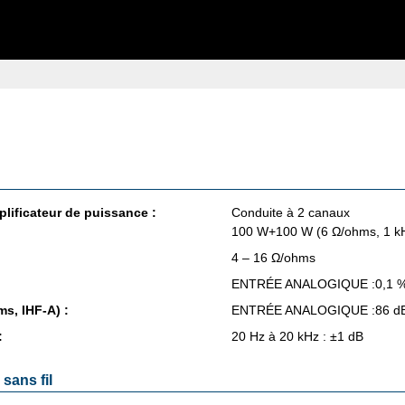
pli­fi­ca­teur de puis­sance :
Conduite à 2 canaux
100 W+100 W (6 Ω/ohms, 1 kH
4 – 16 Ω/ohms
ENTRÉE ANA­LO­GIQUE :0,1 %
ms, IHF-A) :
ENTRÉE ANA­LO­GIQUE :86 dB
:
20 Hz à 20 kHz : ±1 dB
sans fil