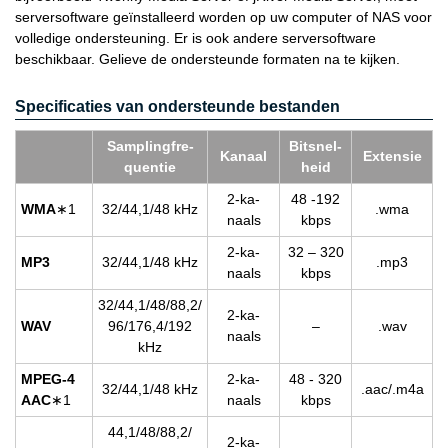
serversoftware geïnstalleerd worden op uw computer of NAS voor
volledige ondersteuning. Er is ook andere serversoftware
beschikbaar. Gelieve de ondersteunde formaten na te kijken.
Specificaties van ondersteunde bestanden
Sam­pling­fre­
Bit­snel­
Ka­naal
Ex­ten­sie
quen­tie
heid
2-ka­
48 -192
WMA
∗1
32/44,1/48 kHz
.wma
naals
kbps
2-ka­
32 – 320
MP3
32/44,1/48 kHz
.mp3
naals
kbps
32/44,1/48/88,2/
2-ka­
WAV
96/176,4/192
–
.wav
naals
kHz
MPEG-4
2-ka­
48 - 320
32/44,1/48 kHz
.aac/.m4a
AAC
∗1
naals
kbps
44,1/48/88,2/
2-ka­