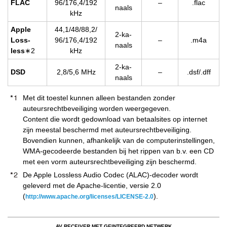
FLAC
96/176,4/192
–
.flac
naals
kHz
Apple
44,1/48/88,2/
2-ka­
Los­s­
96/176,4/192
–
.m4a
naals
less
∗2
kHz
2-ka­
DSD
2,8/5,6 MHz
–
.dsf/.dff
naals
Met dit toestel kunnen alleen bestanden zonder
auteursrechtbeveiliging worden weergegeven.
Content die wordt gedownload van betaalsites op internet
zijn meestal beschermd met auteursrechtbeveiliging.
Bovendien kunnen, afhankelijk van de computerinstellingen,
WMA-gecodeerde bestanden bij het rippen van b.v. een CD
met een vorm auteursrechtbeveiliging zijn beschermd.
De Apple Lossless Audio Codec (ALAC)-decoder wordt
geleverd met de Apache-licentie, versie 2.0
(
).
http://www.apache.org/licenses/LICENSE-2.0
AV RECEIVER MET GEINTEGREERD NETWERK