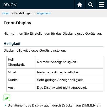
Oben
Einstellungen
Allgemein
Front-Display
Hier nehmen Sie Einstellungen für das Display dieses Geräts vor.
Helligkeit
Displayhelligkeit dieses Geräts einstellen.
Hell
Nor­ma­le An­zei­ge­hel­lig­keit.
(Stan­dard):
Mit­tel:
Re­du­zier­te An­zei­ge­hel­lig­keit.
Dun­kel:
Sehr ge­rin­ge An­zei­ge­hel­lig­keit.
Aus:
Das Dis­play wird nicht an­ge­zeigt.
Sie können das Display auch durch Drücken von DIMMER am