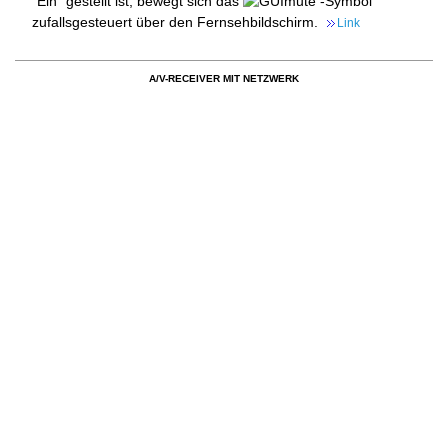
“Ein” gestellt ist, bewegt sich das
-Symbol
zufallsgesteuert über den Fernsehbildschirm.
Link
A/V-RECEIVER MIT NETZWERK