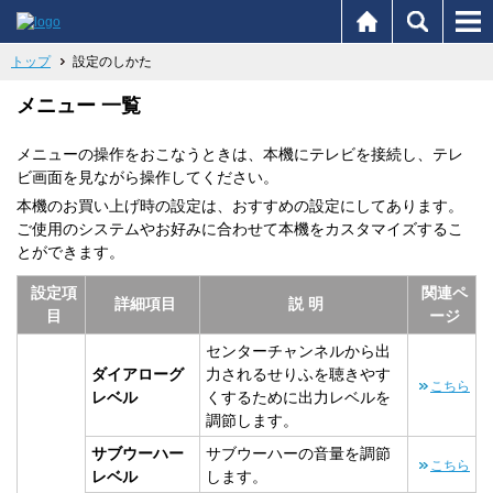
トップ
設定のしかた
メニュー 一覧
メニューの操作をおこなうときは、本機にテレビを接続し、テレ
ビ画面を見ながら操作してください。
本機のお買い上げ時の設定は、おすすめの設定にしてあります。
ご使用のシステムやお好みに合わせて本機をカスタマイズするこ
とができます。
設定項
関連ペ
詳細項目
説 明
目
ージ
センターチャンネルから出
ダイアローグ
力されるせりふを聴きやす
こちら
レベル
くするために出力レベルを
調節します。
サブウーハー
サブウーハーの音量を調節
こちら
レベル
します。