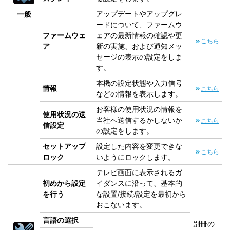
アップデートやアップグレ
一般
ードについて、ファームウ
ファームウェ
ェアの最新情報の確認や更
こちら
ア
新の実施、および通知メッ
セージの表示の設定をしま
す。
本機の設定状態や入力信号
情報
こちら
などの情報を表示します。
お客様の使用状況の情報を
使用状況の送
当社へ送信するかしないか
こちら
信設定
の設定をします。
セットアップ
設定した内容を変更できな
こちら
ロック
いようにロックします。
テレビ画面に表示されるガ
初めから設定
イダンスに沿って、基本的
を行う
な設置/接続/設定を最初から
おこないます。
言語の選択
別冊の