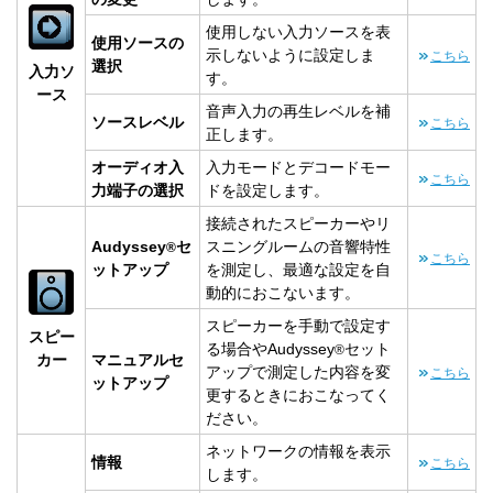
使用しない入力ソースを表
使用ソースの
示しないように設定しま
こちら
選択
入力ソ
す。
ース
音声入力の再生レベルを補
ソースレベル
こちら
正します。
オーディオ入
入力モードとデコードモー
こちら
力端子の選択
ドを設定します。
接続されたスピーカーやリ
Audyssey
セ
スニングルームの音響特性
®
こちら
ットアップ
を測定し、最適な設定を自
動的におこないます。
スピーカーを手動で設定す
スピー
る場合やAudyssey
セット
®
カー
マニュアルセ
アップで測定した内容を変
こちら
ットアップ
更するときにおこなってく
ださい。
ネットワークの情報を表示
情報
こちら
します。