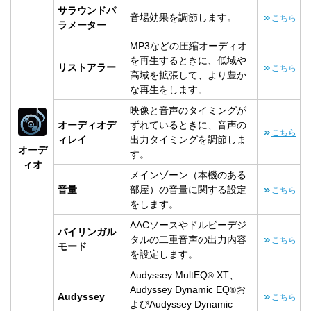
サラウンドパ
音場効果を調節します。
こちら
ラメーター
MP3などの圧縮オーディオ
を再生するときに、低域や
リストアラー
こちら
高域を拡張して、より豊か
な再生をします。
映像と音声のタイミングが
オーディオデ
ずれているときに、音声の
こちら
ィレイ
出力タイミングを調節しま
オーデ
す。
ィオ
メインゾーン（本機のある
音量
部屋）の音量に関する設定
こちら
をします。
AACソースやドルビーデジ
バイリンガル
タルの二重音声の出力内容
こちら
モード
を設定します。
Audyssey MultEQ
XT、
®
Audyssey Dynamic EQ
お
®
Audyssey
こちら
よびAudyssey Dynamic