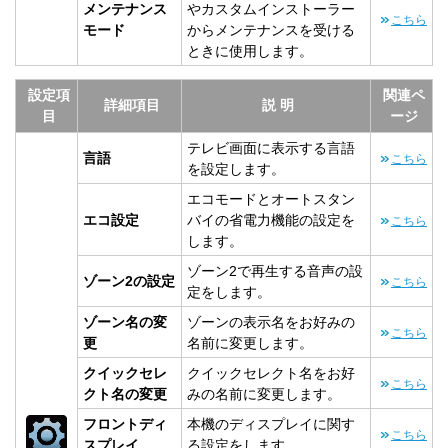
メンテナンス
やカスタムインストーラー
こちら
モード
からメンテナンスを受ける
ときに使用します。
設定項
関連ペ
詳細項目
説 明
目
ージ
テレビ画面に表示する言語
言語
こちら
を設定します。
エコモードとオートスタン
エコ設定
バイの省電力機能の設定を
こちら
します。
ゾーン2で再生する音声の設
ゾーン2の設定
こちら
定をします。
ゾーン名の変
ゾーンの表示名をお好みの
こちら
更
名前に変更します。
クイックセレ
クイックセレクト名をお好
こちら
クト名の変更
みの名前に変更します。
フロントディ
本機のディスプレイに関す
こちら
スプレイ
る設定をします。