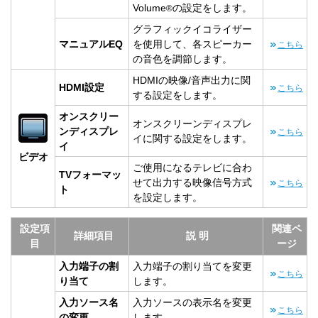
Volume
の設定をします。
®
グラフィックイコライザー
マニュアルEQ
を使用して、各スピーカー
こちら
の音色を調節します。
HDMIの映像/音声出力に関
HDMI設定
こちら
する設定をします。
オンスクリー
オンスクリーンディスプレ
ンディスプレ
こちら
イに関する設定をします。
イ
ビデオ
ご使用になるテレビに合わ
TVフォーマッ
せて出力する映像信号方式
こちら
ト
を設定します。
設定項
関連ペ
詳細項目
説 明
目
ージ
入力端子の割
入力端子の割り当てを変更
こちら
り当て
します。
入力ソース名
入力ソースの表示名を変更
こちら
の変更
します。