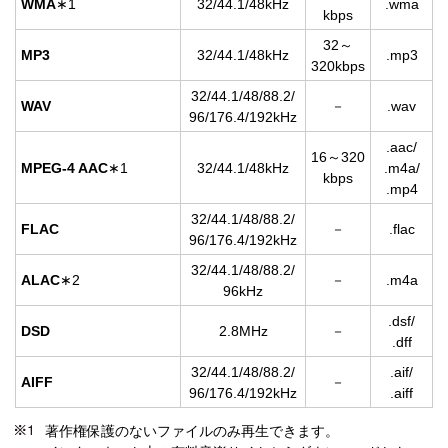
WMA
∗1
32/44.1/48kHz
.wma
kbps
32～
MP3
32/44.1/48kHz
.mp3
320kbps
32/44.1/48/88.2/
WAV
－
.wav
96/176.4/192kHz
.aac/
16～320
MPEG-4 AAC
∗1
32/44.1/48kHz
.m4a/
kbps
.mp4
32/44.1/48/88.2/
FLAC
－
.flac
96/176.4/192kHz
32/44.1/48/88.2/
ALAC
∗2
－
.m4a
96kHz
.dsf/
DSD
2.8MHz
－
.dff
32/44.1/48/88.2/
.aif/
AIFF
－
96/176.4/192kHz
.aiff
著作権保護のないファイルのみ再生できます。