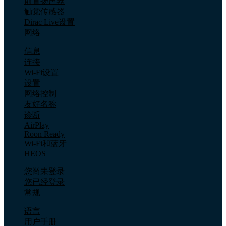
前置扬声器
触觉传感器
Dirac Live设置
网络
信息
连接
Wi-Fi设置
设置
网络控制
友好名称
诊断
AirPlay
Roon Ready
Wi-Fi和蓝牙
HEOS
您尚未登录
您已经登录
常规
语言
用户手册