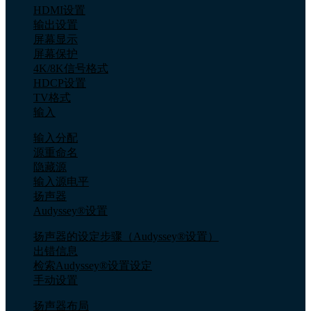
HDMI设置
输出设置
屏幕显示
屏幕保护
4K/8K信号格式
HDCP设置
TV格式
输入
输入分配
源重命名
隐藏源
输入源电平
扬声器
Audyssey®设置
扬声器的设定步骤（Audyssey®设置）
出错信息
检索Audyssey®设置设定
手动设置
扬声器布局