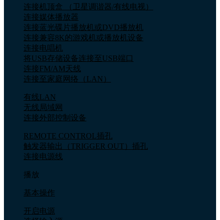
连接机顶盒 （卫星调谐器/有线电视）
连接媒体播放器
连接蓝光碟片播放机或DVD播放机
连接兼容8K的游戏机或播放机设备
连接电唱机
将USB存储设备连接至USB端口
连接FM/AM天线
连接至家庭网络（LAN）
有线LAN
无线局域网
连接外部控制设备
REMOTE CONTROL插孔
触发器输出（TRIGGER OUT）插孔
连接电源线
播放
基本操作
开启电源