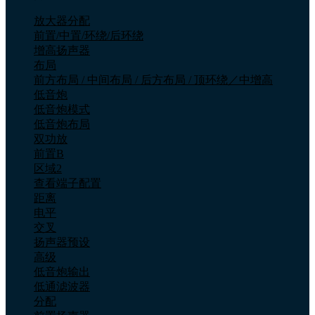
放大器分配
前置/中置/环绕/后环绕
增高扬声器
布局
前方布局 / 中间布局 / 后方布局 / 顶环绕／中增高
低音炮
低音炮模式
低音炮布局
双功放
前置B
区域2
查看端子配置
距离
电平
交叉
扬声器预设
高级
低音炮输出
低通滤波器
分配