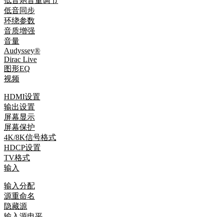
低音炮音量调节
低音同步
环绕参数
音质增强
音量
Audyssey®
Dirac Live
图形EQ
视频
HDMI设置
输出设置
屏幕显示
屏幕保护
4K/8K信号格式
HDCP设置
TV格式
输入
输入分配
源重命名
隐藏源
输入源电平