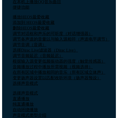
在本机上播放QQ音乐曲目
便捷功能
播放HEOS最爱收藏
添加到 HEOS最爱收藏
删除HEOS最爱收藏
调节对话框和声乐的可听度（对话增强器）
调节各声道的音量以与输入源相符（声道电平调节）
调节音调（音调）
选择Dirac Live滤波器（Dirac Live）
调节音频延迟（音频延迟）
根据输入源变更低频振动器的强度（触觉传感器）
音频播放过程中播放所需视频（视频选择）
在所有区域中播放相同的音乐（所有区域立体声）
变更扬声器设置以匹配收听环境（扬声器预设）
选择声音模式
选择声音模式
直通播放
纯直通播放
自动环绕播放
声音模式类型介绍