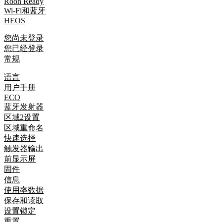
Roon Ready
Wi-Fi和蓝牙
HEOS
您尚未登录
您已经登录
常规
语言
用户手册
ECO
蓝牙发射器
区域2设置
区域重命名
快速选择
触发器输出
前显示屏
固件
信息
使用率数据
保存和读取
设置锁定
重置