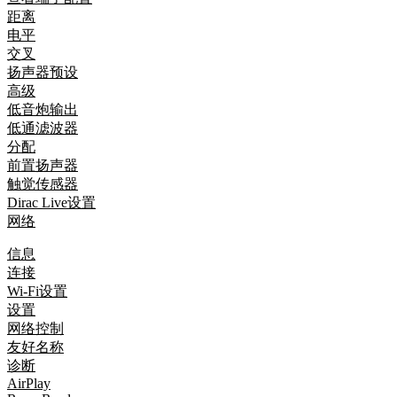
距离
电平
交叉
扬声器预设
高级
低音炮输出
低通滤波器
分配
前置扬声器
触觉传感器
Dirac Live设置
网络
信息
连接
Wi-Fi设置
设置
网络控制
友好名称
诊断
AirPlay