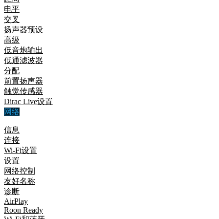
电平
交叉
扬声器预设
高级
低音炮输出
低通滤波器
分配
前置扬声器
触觉传感器
Dirac Live设置
网络
信息
连接
Wi-Fi设置
设置
网络控制
友好名称
诊断
AirPlay
Roon Ready