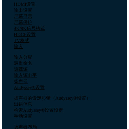
HDMI设置
输出设置
屏幕显示
屏幕保护
4K/8K信号格式
HDCP设置
TV格式
输入
输入分配
源重命名
隐藏源
输入源电平
扬声器
Audyssey®设置
扬声器的设定步骤（Audyssey®设置）
出错信息
检索Audyssey®设置设定
手动设置
扬声器布局