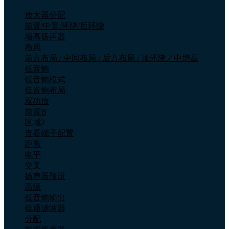
放大器分配
前置/中置/环绕/后环绕
增高扬声器
布局
前方布局 / 中间布局 / 后方布局 / 顶环绕／中增高
低音炮
低音炮模式
低音炮布局
双功放
前置B
区域2
查看端子配置
距离
电平
交叉
扬声器预设
高级
低音炮输出
低通滤波器
分配