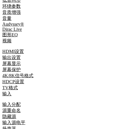
低音同步
环绕参数
音质增强
音量
Audyssey®
Dirac Live
图形EQ
视频
HDMI设置
输出设置
屏幕显示
屏幕保护
4K/8K信号格式
HDCP设置
TV格式
输入
输入分配
源重命名
隐藏源
输入源电平
扬声器