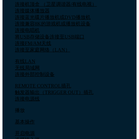
连接机顶盒 （卫星调谐器/有线电视）
连接媒体播放器
连接蓝光碟片播放机或DVD播放机
连接兼容8K的游戏机或播放机设备
连接电唱机
将USB存储设备连接至USB端口
连接FM/AM天线
连接至家庭网络（LAN）
有线LAN
无线局域网
连接外部控制设备
REMOTE CONTROL插孔
触发器输出（TRIGGER OUT）插孔
连接电源线
播放
基本操作
开启电源