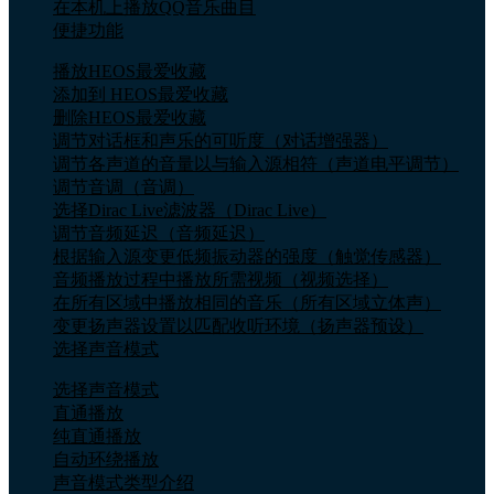
在本机上播放QQ音乐曲目
便捷功能
播放HEOS最爱收藏
添加到 HEOS最爱收藏
删除HEOS最爱收藏
调节对话框和声乐的可听度（对话增强器）
调节各声道的音量以与输入源相符（声道电平调节）
调节音调（音调）
选择Dirac Live滤波器（Dirac Live）
调节音频延迟（音频延迟）
根据输入源变更低频振动器的强度（触觉传感器）
音频播放过程中播放所需视频（视频选择）
在所有区域中播放相同的音乐（所有区域立体声）
变更扬声器设置以匹配收听环境（扬声器预设）
选择声音模式
选择声音模式
直通播放
纯直通播放
自动环绕播放
声音模式类型介绍