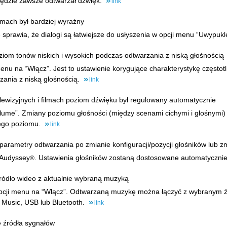
ędzie zawsze odtwarzał dźwięk.
link
ilmach był bardziej wyraźny
 sprawia, że dialogi są łatwiejsze do usłyszenia w opcji menu “Uwypuk
iom tonów niskich i wysokich podczas odtwarzania z niską głośnością
u na “Włącz”. Jest to ustawienie korygujące charakterystykę częstotli
ania z niską głośnością.
link
lewizyjnych i filmach poziom dźwięku był regulowany automatycznie
lume”. Zmiany poziomu głośności (między scenami cichymi i głośnymi)
ego poziomu.
link
arametry odtwarzania po zmianie konfiguracji/pozycji głośników lub z
 Audyssey
. Ustawienia głośników zostaną dostosowane automatyczn
®
ródło wideo z aktualnie wybraną muzyką
pcji menu na “Włącz”. Odtwarzaną muzykę można łączyć z wybranym źr
 Music, USB lub Bluetooth.
link
 źródła sygnałów