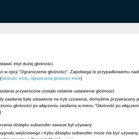
stawić zbyt dużej głośności
ści w opcji “Ograniczenie głośności”. Zapobiega to przypadkowemu nad
(
,
)
Głośność
link
Ograniczenie głośności
link
silania przywrócone zostało ostatnie ustawienie głośności
gdy zasilanie było ustawione na tryb czuwania, domyślnie przywracany j
oziomu głośności po włączeniu zasilania w menu “Głośność po włączeniu”
)
rzania dźwięku subwoofer zawsze był używany
 sygnału wejściowego i trybu dźwięku subwoofer może nie być używany