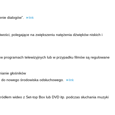
lenie dialogów”.
link
wości, polegające na zwiększeniu natężenia dźwięków niskich i
 w programach telewizyjnych lub w przypadku filmów są regulowane
mianie głośników
ie do nowego środowiska odsłuchowego.
link
ódłem wideo z Set-top Box lub DVD itp. podczas słuchania muzyki