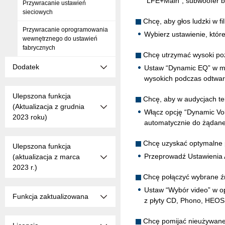
“LFE+Main”, subwoofer b
Przywracanie ustawień
sieciowych
Chcę, aby głos ludzki w f
Przywracanie oprogramowania
Wybierz ustawienie, które
wewnętrznego do ustawień
fabrycznych
Chcę utrzymać wysoki poz
Dodatek
Ustaw “Dynamic EQ” w men
wysokich podczas odtwarz
Ulepszona funkcja
Chcę, aby w audycjach te
(Aktualizacja z grudnia
Włącz opcję “Dynamic Vo
2023 roku)
automatycznie do żądan
Chcę uzyskać optymalne p
Ulepszona funkcja
Przeprowadź Ustawienia
(aktualizacja z marca
2023 r.)
Chcę połączyć wybrane ź
Ustaw “Wybór video” w o
Funkcja zaktualizowana
z płyty CD, Phono, HEOS
Chcę pomijać nieużywane