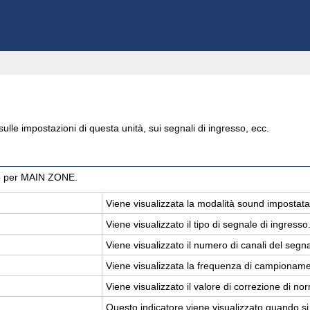
sulle impostazioni di questa unità, sui segnali di ingresso, ecc.
io per MAIN ZONE.
Viene vi­sua­liz­za­ta la mo­da­li­tà sound im­po­sta­
Viene vi­sua­liz­za­to il tipo di se­gna­le di in­gres­so
Viene vi­sua­liz­za­to il nu­me­ro di ca­na­li del se­gn
Viene vi­sua­liz­za­ta la fre­quen­za di cam­pio­na­me
Viene vi­sua­liz­za­to il va­lo­re di cor­re­zio­ne di nor­
Que­sto in­di­ca­to­re viene vi­sua­liz­za­to quan­do s