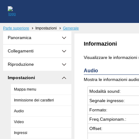
Parte superiore
Impostazioni
Generale
Panoramica
Informazioni
Collegamenti
Visualizzare le informazioni 
Riproduzione
Audio
Impostazioni
Mostra le informazioni aud
Mappa menu
Mo­da­li­tà sound:
Immissione dei caratteri
Se­gna­le in­gres­so:
For­ma­to:
Audio
Freq.​Campionam.:
Video
Off­set:
Ingressi