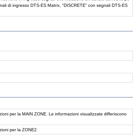
se­gna­li di in­gres­so DTS-ES Ma­trix, “DI­SCRE­TE” con se­gna­li DTS-ES
­zio­ni per la MAIN ZONE. Le in­for­ma­zio­ni vi­sua­liz­za­te dif­fe­ri­sco­no
ta­zio­ni per la ZONE2.