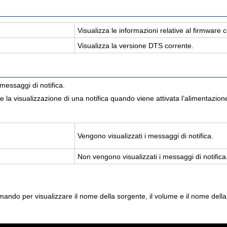
Vi­sua­liz­za le in­for­ma­zio­ni re­la­ti­ve al firm­ware c
Vi­sua­liz­za la ver­sio­ne DTS cor­ren­te.
messaggi di notifica.
e la visualizzazione di una notifica quando viene attivata l’alimentazion
Ven­go­no vi­sua­liz­za­ti i mes­sag­gi di no­ti­fi­ca.
Non ven­go­no vi­sua­liz­za­ti i mes­sag­gi di no­ti­fi­ca
ndo per visualizzare il nome della sorgente, il volume e il nome della m