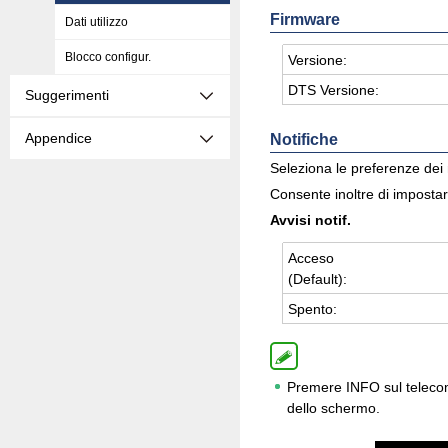
Firmware
Dati utilizzo
Blocco configur.
Ver­sio­ne:
DTS Ver­sio­ne:
Suggerimenti
Appendice
Notifiche
Seleziona le preferenze dei 
Consente inoltre di impostar
Avvisi notif.
Ac­ce­so
(De­fault):
Spen­to:
Premere INFO sul telecoma
dello schermo.