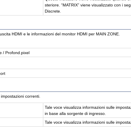
ste­rio­re. “MA­TRIX” viene vi­sua­liz­za­to con i 
Di­scre­te.
o/uscita HDMI e le informazioni del monitor HDMI per MAIN ZONE.
­re / Pro­fond.pixel
port
 impostazioni correnti.
Tale voce vi­sua­liz­za in­for­ma­zio­ni sulle im­po­sta
in base alla sor­gen­te di in­gres­so.
Tale voce vi­sua­liz­za in­for­ma­zio­ni sulle im­po­s