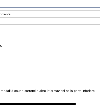
or­ren­te.
e.
.
odalità sound correnti e altre informazioni nella parte inferiore