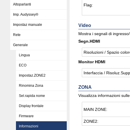
Altoparlanti
Flag:
Imp. Audyssey®
Impostaz manuale
Video
Mostra i segnali di ingress
Rete
Segn.HDMI
Generale
Ri­so­lu­zio­ni / Spa­zio co­lo
Lingua
Monitor HDMI
ECO
In­ter­fac­cia / Ri­so­luz.Sup­
Impostaz.ZONE2
Rinomina Zona
ZONA
Visualizza informazioni sulle
Sel.rapida nome
Display frontale
MAIN ZONE:
Firmware
ZONE2:
Informazioni