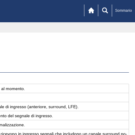
Sommario
ta al mo­men­to.
.
a­le di in­gres­so (an­te­rio­re, sur­round, LFE).
n­to del se­gna­le di in­gres­so.
ma­liz­za­zio­ne.
i ri­ce­vo­no in in­gres­so se­gna­li che in­clu­do­no un ca­na­le sur­round po­