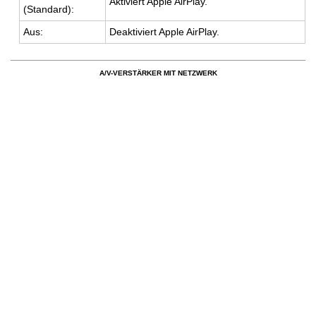
Ak­ti­viert Apple Air­Play.
(Stan­dard):
Aus:
De­ak­ti­viert Apple Air­Play.
A/V-VERSTÄRKER MIT NETZWERK