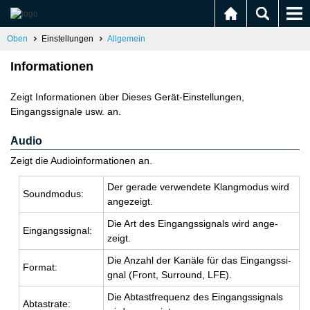
Oben
Einstellungen
Allgemein
Informationen
Zeigt Informationen über Dieses Gerät-Einstellungen,
Eingangssignale usw. an.
Audio
Zeigt die Audioinformationen an.
Der ge­ra­de ver­wen­de­te Klang­mo­dus wird
Sound­mo­dus:
an­ge­zeigt.
Die Art des Ein­gangs­si­gnals wird an­ge­
Ein­gangs­si­gnal:
zeigt.
Die An­zahl der Ka­nä­le für das Ein­gangs­si­
For­mat:
gnal (Front, Sur­round, LFE).
Die Ab­tast­fre­quenz des Ein­gangs­si­gnals
Ab­tast­ra­te: