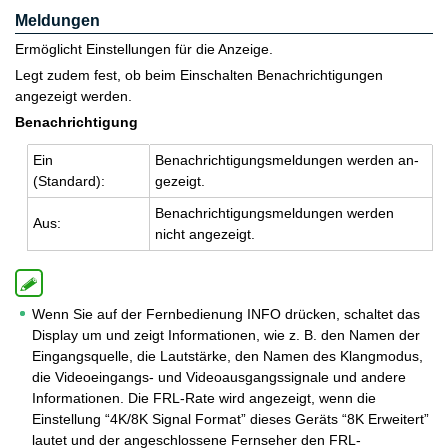
Meldungen
Ermöglicht Einstellungen für die Anzeige.
Legt zudem fest, ob beim Einschalten Benachrichtigungen
angezeigt werden.
Benachrichtigung
Ein
Be­nach­rich­ti­gungs­mel­dun­gen wer­den an­
(Stan­dard):
ge­zeigt.
Be­nach­rich­ti­gungs­mel­dun­gen wer­den
Aus:
nicht an­ge­zeigt.
Wenn Sie auf der Fernbedienung INFO drücken, schaltet das
Display um und zeigt Informationen, wie z. B. den Namen der
Eingangsquelle, die Lautstärke, den Namen des Klangmodus,
die Videoeingangs- und Videoausgangssignale und andere
Informationen. Die FRL-Rate wird angezeigt, wenn die
Einstellung “4K/8K Signal Format” dieses Geräts “8K Erweitert”
lautet und der angeschlossene Fernseher den FRL-