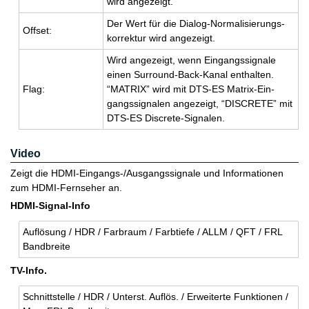
wird an­ge­zeigt.
Der Wert für die Dia­log-Nor­ma­li­sie­rungs­
Off­set:
kor­rek­tur wird an­ge­zeigt.
Wird an­ge­zeigt, wenn Ein­gangs­si­gna­le
einen Sur­round-Back-Kanal ent­hal­ten.
Flag:
“MA­TRIX” wird mit DTS-ES Ma­trix-Ein­
gangs­si­gna­len an­ge­zeigt, “DIS­CRETE” mit
DTS-ES Dis­crete-Si­gna­len.
Video
Zeigt die HDMI-Eingangs-/Ausgangssignale und Informationen
zum HDMI-Fernseher an.
HDMI-Signal-Info
Auf­lö­sung / HDR / Farb­raum / Farb­tie­fe / ALLM / QFT / FRL
Band­brei­te
TV-Info.
Schnitt­stel­le / HDR / Un­terst. Auf­lös. / Er­wei­ter­te Funk­tio­nen /