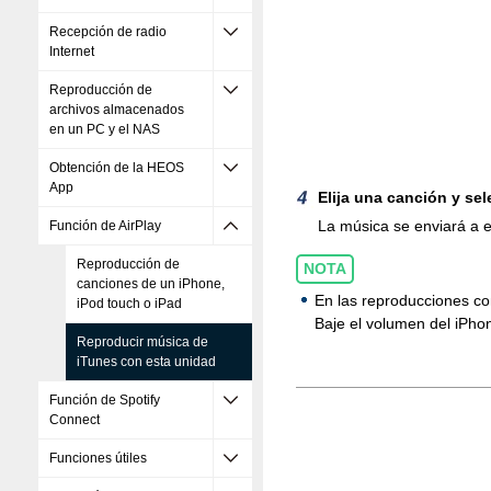
Recepción de radio
Internet
Reproducción de
archivos almacenados
en un PC y el NAS
Obtención de la HEOS
App
Elija una canción y se
La música se enviará a e
Función de AirPlay
Reproducción de
NOTA
canciones de un iPhone,
En las reproducciones con
iPod touch o iPad
Baje el volumen del iPhon
Reproducir música de
iTunes con esta unidad
Función de Spotify
Connect
Funciones útiles