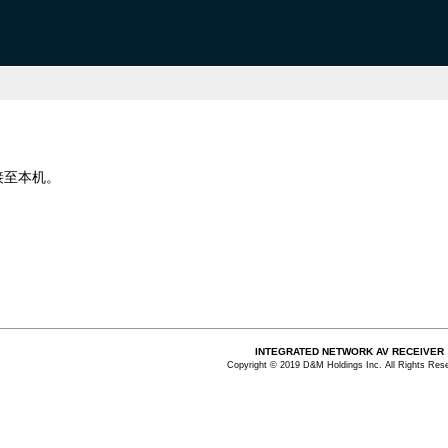
接至本机。
INTEGRATED NETWORK AV RECEIVER
Copyright © 2019 D&M Holdings Inc. All Rights Res