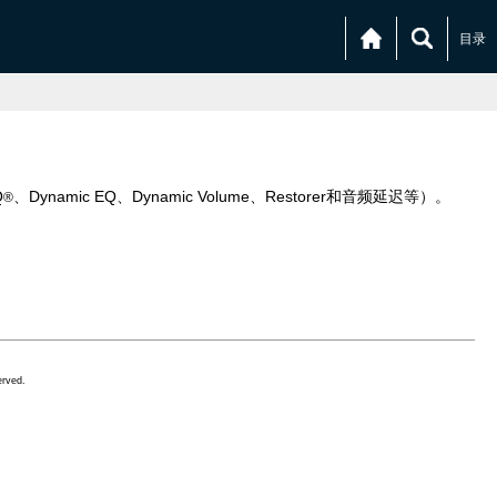
目录
Q
、Dynamic EQ、Dynamic Volume、Restorer和音频延迟等）。
®
erved.