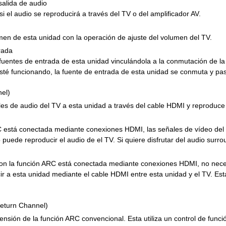
salida de audio
i el audio se reproducirá a través del TV o del amplificador AV.
men de esta unidad con la operación de ajuste del volumen del TV.
rada
uentes de entrada de esta unidad vinculándola a la conmutación de la 
té funcionando, la fuente de entrada de esta unidad se conmuta y pas
el)
les de audio del TV a esta unidad a través del cable HDMI y reproduc
C está conectada mediante conexiones HDMI, las señales de vídeo del 
o puede reproducir el audio de el TV. Si quiere disfrutar del audio su
 con la función ARC está conectada mediante conexiones HDMI, no nece
ir a esta unidad mediante el cable HDMI entre esta unidad y el TV. Esta
eturn Channel)
nsión de la función ARC convencional. Esta utiliza un control de funci