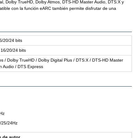
anal, Dolby TrueHD, Dolby Atmos, DTS-HD Master Audio, DTS:X y
tible con la función eARC también permite disfrutar de una
6/20/24 bits
 16/20/24 bits
mos / Dolby TrueHD / Dolby Di­gi­tal Plus / DTS:X / DTS-HD Mas­ter
on Audio / DTS Ex­press
0Hz
0/25/24Hz
os de autor