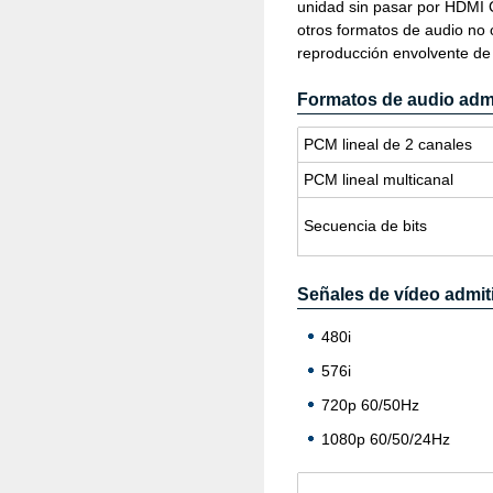
unidad sin pasar por HDMI 
otros formatos de audio no 
reproducción envolvente de 
Formatos de audio adm
PCM li­neal de 2 ca­na­les
PCM li­neal mul­ti­ca­nal
Se­cuen­cia de bits
Señales de vídeo admit
480i
576i
720p 60/50Hz
1080p 60/50/24Hz