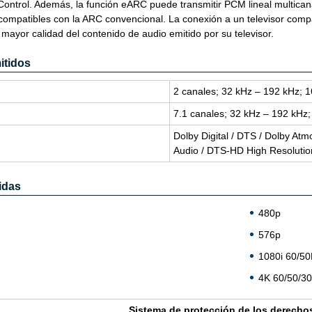
Control. Además, la función eARC puede transmitir PCM lineal multic
compatibles con la ARC convencional. La conexión a un televisor compa
mayor calidad del contenido de audio emitido por su televisor.
itidos
2 ca­na­les; 32 kHz – 192 kHz; 1
7.1 ca­na­les; 32 kHz – 192 kHz;
Dolby Di­gi­tal / DTS / Dolby At
Audio / DTS-HD High Re­so­lu­ti
idas
480p
576p
1080i 60/5
4K 60/50/3
Sis­te­ma de pro­tec­ción de los de­re­ch