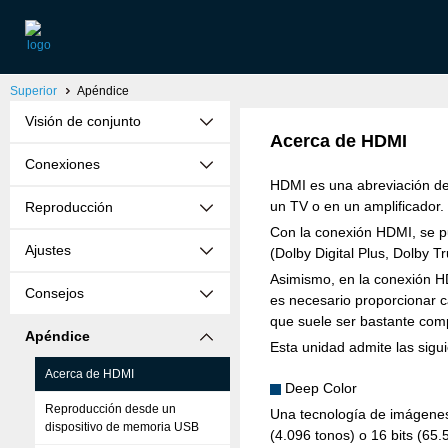
Superior
Apéndice
Visión de conjunto
Acerca de HDMI
Conexiones
HDMI es una abreviación de H
un TV o en un amplificador.
Reproducción
Con la conexión HDMI, se pu
Ajustes
(Dolby Digital Plus, Dolby 
Asimismo, en la conexión HD
Consejos
es necesario proporcionar ca
que suele ser bastante comp
Apéndice
Esta unidad admite las sigu
Acerca de HDMI
Deep Color
Reproducción desde un
Una tecnología de imágenes c
dispositivo de memoria USB
(4.096 tonos) o 16 bits (65.