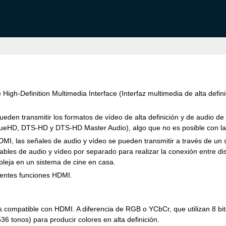
igh-Definition Multimedia Interface (Interfaz multimedia de alta defini
eden transmitir los formatos de vídeo de alta definición y de audio de
TrueHD, DTS-HD y DTS-HD Master Audio), algo que no es posible con la
MI, las señales de audio y vídeo se pueden transmitir a través de un
bles de audio y vídeo por separado para realizar la conexión entre disp
leja en un sistema de cine en casa.
ientes funciones HDMI.
ompatible con HDMI. A diferencia de RGB o YCbCr, que utilizan 8 bits (
536 tonos) para producir colores en alta definición.