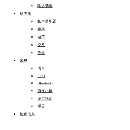
输入选择
扬声器
扬声器配置
距离
电平
交叉
低音
常规
语言
ECO
Bluetooth
前显示屏
设置锁定
重置
检查信息