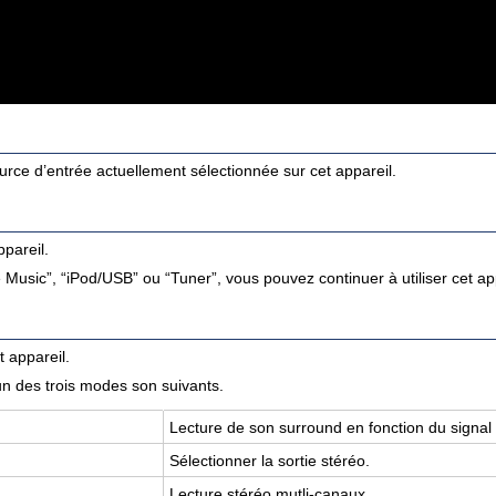
urce d’entrée actuellement sélectionnée sur cet appareil.
pareil.
 Music”, “iPod/USB” ou “Tuner”, vous pouvez continuer à utiliser cet ap
 appareil.
un des trois modes son suivants.
Lec­ture de son sur­round en fonc­tion du signal 
Sélec­tion­ner la sor­tie sté­réo.
Lec­ture sté­réo mutli-canaux.