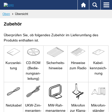
Oben
Übersicht
Zubehör
Überprüfen Sie, ob folgendes Zubehör im Lieferumfang des
Produkts enthalten ist.
Kurz­an­lei­
CD-ROM
Si­cher­heits­
Hin­wei­se
Ka­bel­
tung
(Be­die­
hin­wei­se
zum Radio
kenn­zeich­
nungs­an­
nung
lei­tung)
Netz­ka­bel
UKW-Zim­
MW-Rah­
Mi­kro­fon
Mi­kro­fon­
mer­an­ten­
men­an­ten­ne
zur Klang­
stän­der