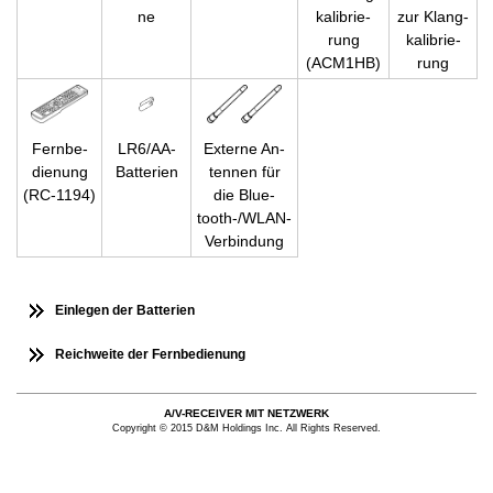
ne
ka­li­brie­
zur Klang­
rung
ka­li­brie­
(ACM1HB)
rung
Fern­be­
LR6/AA-
Ex­ter­ne An­
die­nung
Bat­te­ri­en
ten­nen für
(RC-1194)
die Blue­
tooth-/WLAN-
Ver­bin­dung
Einlegen der Batterien
Reichweite der Fernbedienung
A/V-RECEIVER MIT NETZWERK
Copyright © 2015 D&M Holdings Inc. All Rights Reserved.