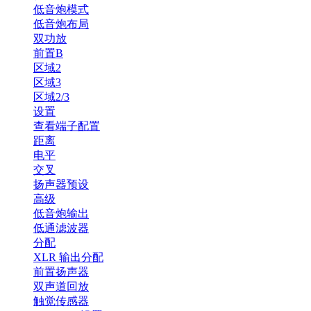
低音炮模式
低音炮布局
双功放
前置B
区域2
区域3
区域2/3
设置
查看端子配置
距离
电平
交叉
扬声器预设
高级
低音炮输出
低通滤波器
分配
XLR 输出分配
前置扬声器
双声道回放
触觉传感器