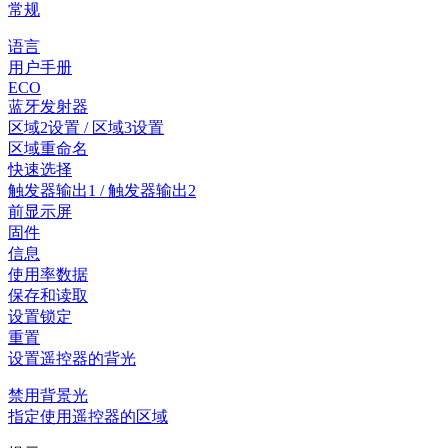
常规
语言
用户手册
ECO
蓝牙发射器
区域2设置 / 区域3设置
区域重命名
快速选择
触发器输出1 / 触发器输出2
前显示屏
固件
信息
使用率数据
保存和读取
设置锁定
重置
设置遥控器的背光
禁用背景光
指定使用遥控器的区域