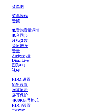
菜单图
菜单操作
音频
低音炮音量调节
低音同步
环绕参数
音质增强
音量
Audyssey®
Dirac Live
图形EQ
视频
HDMI设置
输出设置
屏幕显示
屏幕保护
4K/8K信号格式
HDCP设置
TV格式