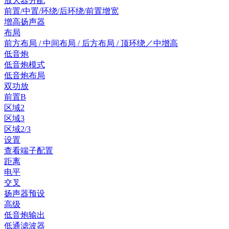
放大器分配
前置/中置/环绕/后环绕/前置增宽
增高扬声器
布局
前方布局 / 中间布局 / 后方布局 / 顶环绕／中增高
低音炮
低音炮模式
低音炮布局
双功放
前置B
区域2
区域3
区域2/3
设置
查看端子配置
距离
电平
交叉
扬声器预设
高级
低音炮输出
低通滤波器