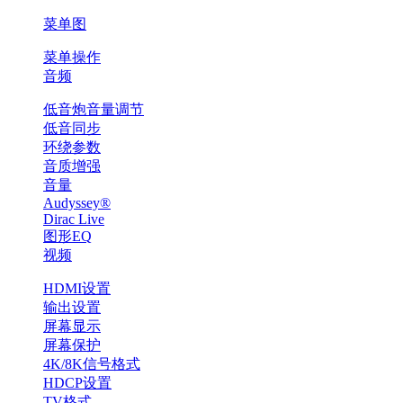
菜单图
菜单操作
音频
低音炮音量调节
低音同步
环绕参数
音质增强
音量
Audyssey®
Dirac Live
图形EQ
视频
HDMI设置
输出设置
屏幕显示
屏幕保护
4K/8K信号格式
HDCP设置
TV格式