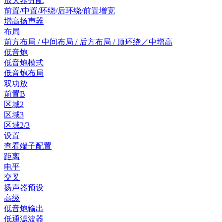
放大器分配
前置/中置/环绕/后环绕/前置增宽
增高扬声器
布局
前方布局 / 中间布局 / 后方布局 / 顶环绕／中增高
低音炮
低音炮模式
低音炮布局
双功放
前置B
区域2
区域3
区域2/3
设置
查看端子配置
距离
电平
交叉
扬声器预设
高级
低音炮输出
低通滤波器