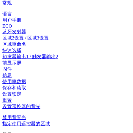
常规
语言
用户手册
ECO
蓝牙发射器
区域2设置 / 区域3设置
区域重命名
快速选择
触发器输出1 / 触发器输出2
前显示屏
固件
信息
使用率数据
保存和读取
设置锁定
重置
设置遥控器的背光
禁用背景光
指定使用遥控器的区域