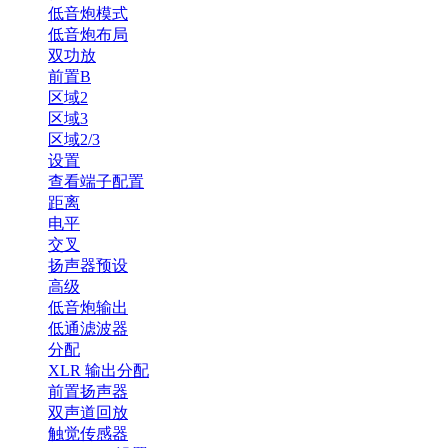
低音炮模式
低音炮布局
双功放
前置B
区域2
区域3
区域2/3
设置
查看端子配置
距离
电平
交叉
扬声器预设
高级
低音炮输出
低通滤波器
分配
XLR 输出分配
前置扬声器
双声道回放
触觉传感器