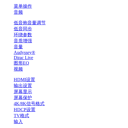
菜单操作
音频
低音炮音量调节
低音同步
环绕参数
音质增强
音量
Audyssey®
Dirac Live
图形EQ
视频
HDMI设置
输出设置
屏幕显示
屏幕保护
4K/8K信号格式
HDCP设置
TV格式
输入