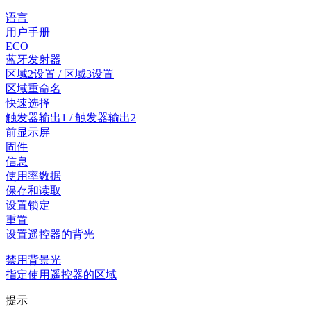
语言
用户手册
ECO
蓝牙发射器
区域2设置 / 区域3设置
区域重命名
快速选择
触发器输出1 / 触发器输出2
前显示屏
固件
信息
使用率数据
保存和读取
设置锁定
重置
设置遥控器的背光
禁用背景光
指定使用遥控器的区域
提示