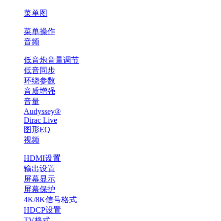
菜单图
菜单操作
音频
低音炮音量调节
低音同步
环绕参数
音质增强
音量
Audyssey®
Dirac Live
图形EQ
视频
HDMI设置
输出设置
屏幕显示
屏幕保护
4K/8K信号格式
HDCP设置
TV格式