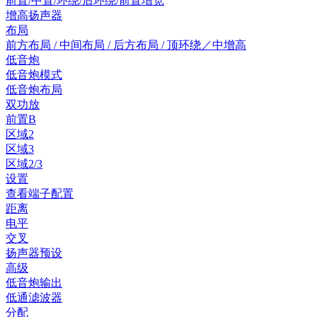
前置/中置/环绕/后环绕/前置增宽
增高扬声器
布局
前方布局 / 中间布局 / 后方布局 / 顶环绕／中增高
低音炮
低音炮模式
低音炮布局
双功放
前置B
区域2
区域3
区域2/3
设置
查看端子配置
距离
电平
交叉
扬声器预设
高级
低音炮输出
低通滤波器
分配