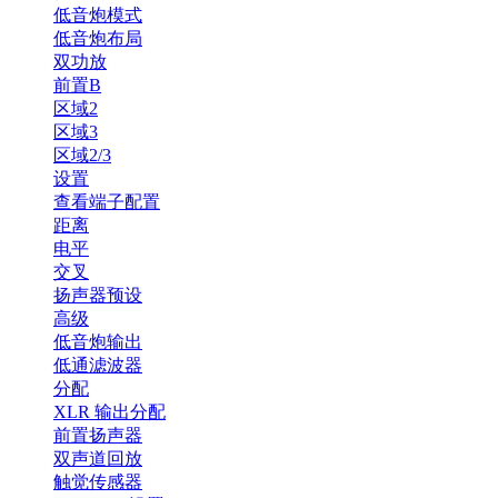
低音炮模式
低音炮布局
双功放
前置B
区域2
区域3
区域2/3
设置
查看端子配置
距离
电平
交叉
扬声器预设
高级
低音炮输出
低通滤波器
分配
XLR 输出分配
前置扬声器
双声道回放
触觉传感器