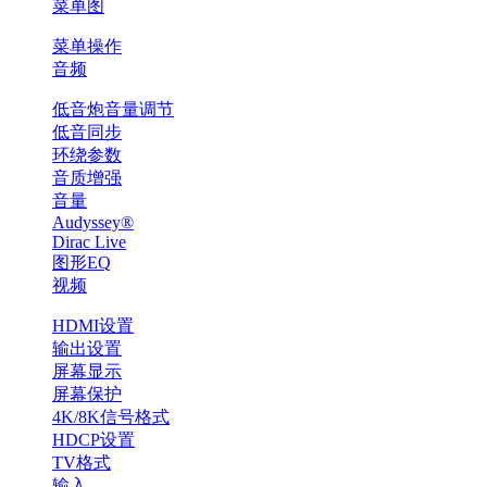
菜单图
菜单操作
音频
低音炮音量调节
低音同步
环绕参数
音质增强
音量
Audyssey®
Dirac Live
图形EQ
视频
HDMI设置
输出设置
屏幕显示
屏幕保护
4K/8K信号格式
HDCP设置
TV格式
输入