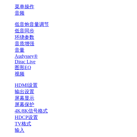
菜单操作
音频
低音炮音量调节
低音同步
环绕参数
音质增强
音量
Audyssey®
Dirac Live
图形EQ
视频
HDMI设置
输出设置
屏幕显示
屏幕保护
4K/8K信号格式
HDCP设置
TV格式
输入