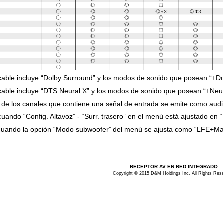
cable incluye “Dolby Surround” y los modos de sonido que posean “+D
cable incluye “DTS Neural:X” y los modos de sonido que posean “+Neu
de los canales que contiene una señal de entrada se emite como audi
cuando “Config. Altavoz” - “Surr. trasero” en el menú está ajustado en “
 cuando la opción “Modo subwoofer” del menú se ajusta como “LFE+Ma
RECEPTOR AV EN RED INTEGRADO
Copyright © 2015 D&M Holdings Inc. All Rights Res