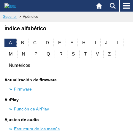
Superior
Apéndice
Índice alfabético
A
B
C
D
E
F
H
I
J
L
M
N
P
Q
R
S
T
V
Z
Numéricos
Actualización de firmware
Firmware
AirPlay
Función de AirPlay
Ajustes de audio
Estructura de los menús