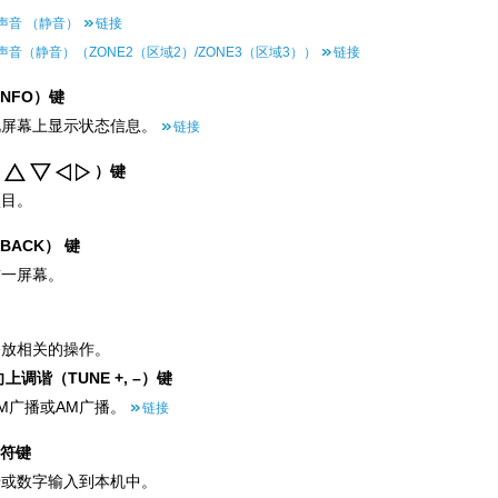
声音 （静音）
链接
音（静音）（ZONE2（区域2）/ZONE3（区域3））
链接
INFO）键
视屏幕上显示状态信息。
链接
（
）键
项目。
BACK） 键
前一屏幕。
播放相关的操作。
上调谐（TUNE +, –）键
M广播或AM广播。
链接
字符键
母或数字输入到本机中。