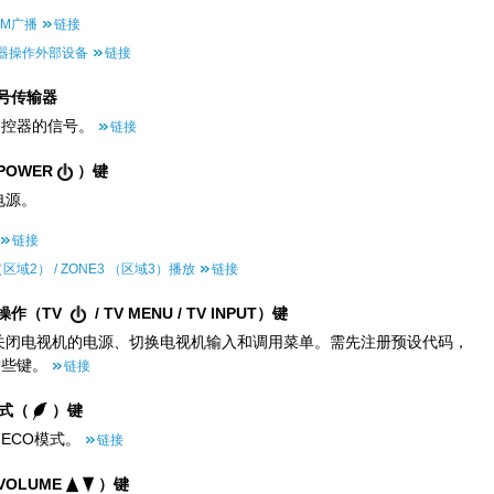
AM广播
链接
器操作外部设备
链接
号传输器
遥控器的信号。
链接
POWER
）键
电源。
链接
（区域2） / ZONE3 （区域3）播放
链接
操作（TV
/ TV MENU / TV INPUT）键
关闭电视机的电源、切换电视机输入和调用菜单。需先注册预设代码，
这些键。
链接
模式（
）键
ECO模式。
链接
VOLUME
）键