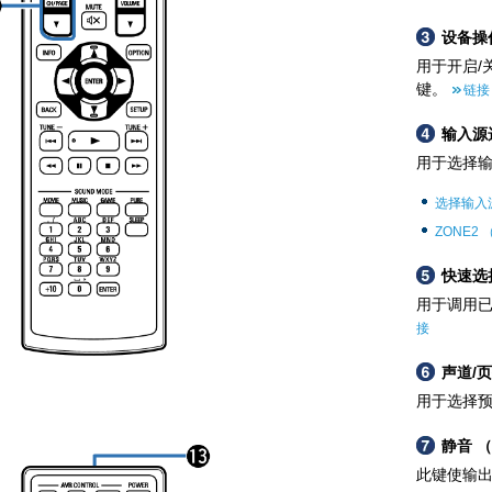
设备操
用于开启/
键。
链接
输入源
用于选择
选择输入
ZONE2 
快速选择
用于调用
接
声道/页
用于选择
静音 （
此键使输