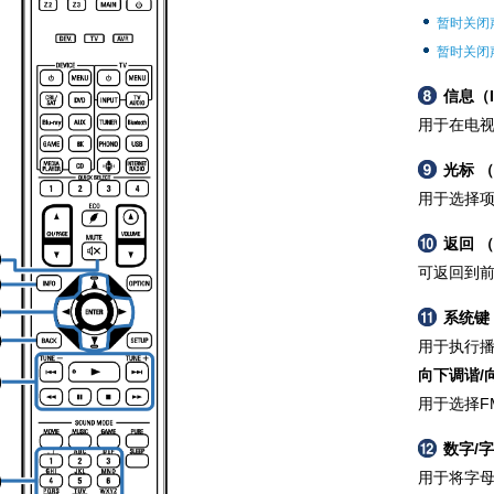
暂时关闭
暂时关闭声
信息（
用于在电
光标 
用于选择
返回 （
可返回到
系统键
用于执行
向下调谐/向
用于选择F
数字/
用于将字