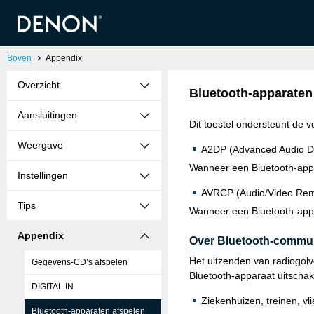
Boven
Appendix
Overzicht
Bluetooth-apparaten
Aansluitingen
Dit toestel ondersteunt de v
Weergave
A2DP (Advanced Audio Dist
Wanneer een Bluetooth-appa
Instellingen
AVRCP (Audio/Video Remot
Tips
Wanneer een Bluetooth-appa
Appendix
Over Bluetooth-commun
Het uitzenden van radiogolv
Gegevens-CD’s afspelen
Bluetooth-apparaat uitschak
DIGITAL IN
Ziekenhuizen, treinen, v
Bluetooth-apparaten afspelen