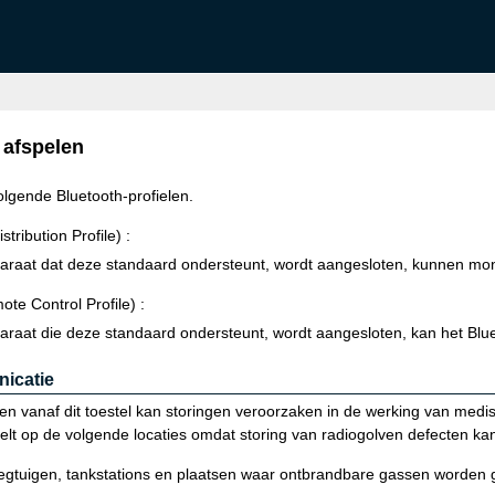
 afspelen
olgende Bluetooth-profielen.
ribution Profile) :
raat dat deze standaard ondersteunt, wordt aangesloten, kunnen mono
e Control Profile) :
raat die deze standaard ondersteunt, wordt aangesloten, kan het Blue
icatie
en vanaf dit toestel kan storingen veroorzaken in de werking van medis
elt op de volgende locaties omdat storing van radiogolven defecten ka
liegtuigen, tankstations en plaatsen waar ontbrandbare gassen worden