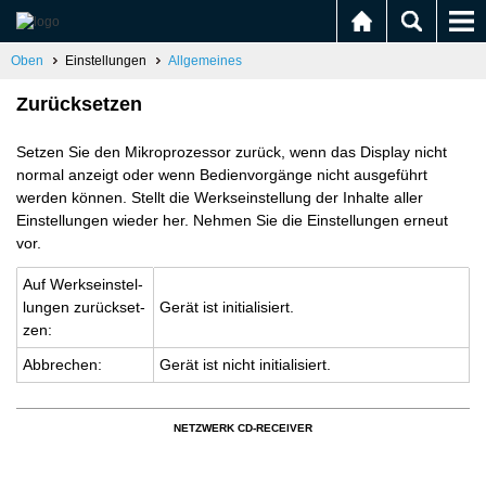
Oben
Einstellungen
Allgemeines
Zurücksetzen
Setzen Sie den Mikroprozessor zurück, wenn das Display nicht
normal anzeigt oder wenn Bedienvorgänge nicht ausgeführt
werden können. Stellt die Werkseinstellung der Inhalte aller
Einstellungen wieder her. Nehmen Sie die Einstellungen erneut
vor.
Auf Werks­ein­stel­
lun­gen zu­rück­set­
Gerät ist in­itia­li­siert.
zen:
Ab­bre­chen:
Gerät ist nicht in­itia­li­siert.
NETZWERK CD-RECEIVER