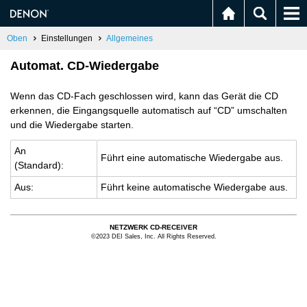
Oben
Einstellungen
Allgemeines
Automat. CD-Wiedergabe
Wenn das CD-Fach geschlossen wird, kann das Gerät die CD
erkennen, die Eingangsquelle automatisch auf “CD” umschalten
und die Wiedergabe starten.
An
Führt eine au­to­ma­ti­sche Wie­der­ga­be aus.
(Stan­dard):
Aus:
Führt keine au­to­ma­ti­sche Wie­der­ga­be aus.
NETZWERK CD-RECEIVER
©2023 DEI Sales, Inc. All Rights Reserved.