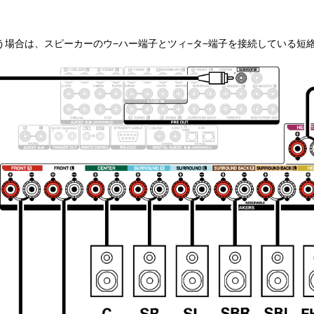
う場合は、スピーカーのウ−ハー端子とツィ−タ−端子を接続している短