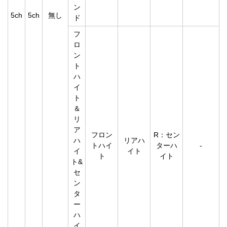
ン
5ch
5ch
無し
ド
フ
ロ
ン
ト
ハ
イ
ト
＆
リ
ア
フロン
R：セン
ハ
リアハ
トハイ
ターハ
-
イ
イト
ト
イト
ト&
セ
ン
タ
ー
ハ
イ