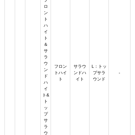
フ
ロ
ン
ト
ハ
イ
ト
＆
サ
ラ
ウ
フロン
サラウ
L：トッ
ン
トハイ
ンドハ
プサラ
-
ド
ト
イト
ウンド
ハ
イ
ト&
ト
ッ
プ
サ
ラ
ウ