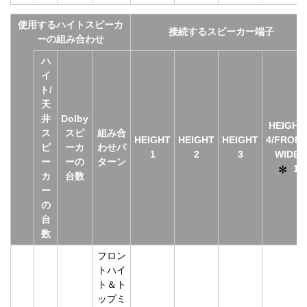
使用するハイトスピーカ
接続するスピーカー端子
ーの組み合わせ
ハ
イ
ト/
天
井
Dolby
HEIGHT
ス
スピ
組み合
HEIGHT
HEIGHT
HEIGHT
4/FRON
ピ
ーカ
わせパ
1
2
3
WIDE
ー
ーの
ターン
1
カ
台数
ー
の
台
数
フロン
トハイ
ト＆ト
ップミ