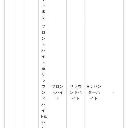
ト
3
フ
ロ
ン
ト
ハ
イ
ト
＆
サ
ラ
ウ
フロン
サラウ
R：セン
ン
トハイ
ンドハ
ターハ
-
ド
ト
イト
イト
ハ
イ
ト&
セ