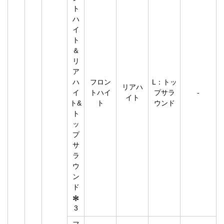
ト
ハ
イ
ト
＆
リ
ア
ハ
フロン
L：トッ
リアハ
イ
トハイ
プサラ
-
イト
ト&
ト
ウンド
ト
ッ
プ
サ
ラ
ウ
ン
ド
3