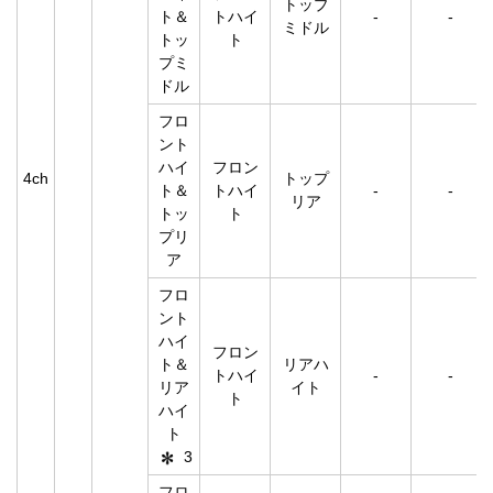
トップ
ト＆
トハイ
-
-
ミドル
トッ
ト
プミ
ドル
フロ
ント
ハイ
フロン
4ch
トップ
ト＆
トハイ
-
-
リア
トッ
ト
プリ
ア
フロ
ント
ハイ
フロン
ト＆
リアハ
トハイ
-
-
リア
イト
ト
ハイ
ト
3
フロ