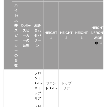
ハ
イ
ト/
天
井
Dolby
組み
HEIGHT
ス
スピ
合わ
HEIGHT
HEIGHT
HEIGHT
4/FRONT
ピ
ーカ
せパ
1
2
3
WIDE
ー
ーの
ター
1
カ
台数
ン
ー
の
台
数
フロ
ント
Dolby
フロン
トップ
-
-
＆ト
トDolby
リア
ップ
リア
フロ