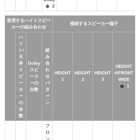
2
使用するハイトスピー
接続するスピーカー端子
カーの組み合わせ
ハ
イ
ト/
組
天
み
井
Dolby
合
HEIGHT
ス
スピ
わ
HEIGHT
HEIGHT
HEIGHT
4/FRONT
ピ
ーカ
せ
1
2
3
WIDE
ー
ーの
パ
1
カ
台数
タ
ー
ー
の
ン
台
数
フ
ロ
ン