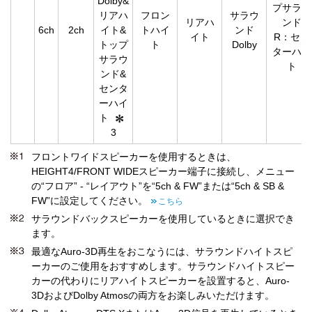
Dolby&
プサラウ
リアハ
フロン
サラウ
リアハ
ンド
6ch
2ch
イト&
トハイ
ンド
イト
R：セン
トップ
ト
Dolby
ターハイ
サラウ
ト
ンド&
センタ
ーハイ
ト
3
フロントワイドスピーカーを使用するときは、
HEIGHT4/FRONT WIDEスピーカー端子に接続し、メニュー
の“フロア” - “レイアウト”を“5ch & FW”または“5ch & SB &
FW”に設定してください。
こちら
サラウンドバックスピーカーを使用しているときに選択でき
ます。
最適なAuro-3D再生をおこなうには、サラウンドハイトスピ
ーカーのご使用をおすすめします。サラウンドハイトスピー
カーの代わりにリアハイトスピーカーを設置すると、Auro-
3DおよびDolby Atmosの両方をお楽しみいただけます。