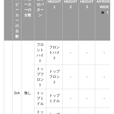
HEIGHT
HEIGHT
HEIGHT
4/FRONT
ピ
ーカ
せパ
1
2
3
WIDE
ー
ーの
ター
1
カ
台数
ン
ー
の
台
数
フロ
フロン
ント
トハイ
-
-
-
ハイ
ト
ト
トッ
トップ
プフ
フロン
-
-
-
ロン
ト
ト
2ch
無し
トッ
トップ
プミ
-
-
-
ミドル
ドル
トッ