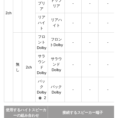
トップ
プリ
-
-
-
リア
ア
2ch
リア
リアハ
ハイ
-
-
-
イト
ト
フロ
フロン
ント
-
-
-
トDolby
Dolby
サラ
サラウ
ウン
無
ンド
-
-
-
2ch
ド
し
Dolby
Dolby
バッ
ク
バック
-
-
-
Dolby
Dolby
2
使用するハイトスピーカ
接続するスピーカー端子
ーの組み合わせ