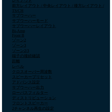
レイアウト
前方レイアウト / 中央レイアウト / 後方レイアウト /
TS/CH
サブウーハー
サブウーハーモード
サブウーハーレイアウト
Bi-Amp
Front B
ゾーン2
ゾーン3
ゾーン2/3
端子の接続確認
距離
レベル
クロスオーバー周波数
スピーカープリセット
アドバンス設定
サブウーハー出力
ローパスフィルター
ディストリビューション
フロントスピーカー
2チャンネル再生の設定