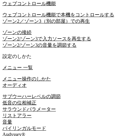
ウェブコントロール機能
ウェブコントロール機能で本機をコントロールする
ゾーン2／ゾーン3（別の部屋）での再生
ゾーンの接続
ゾーン2/ゾーン3で入力ソースを再生する
ゾーン2/ゾーン3の音量を調節する
設定のしかた
メニュー 一覧
メニュー操作のしかた
オーディオ
サブウーハーレベルの調節
低音の位相補正
サラウンドパラメーター
リストアラー
音量
バイリンガルモード
Audyssey®