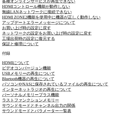
各種オンラインサービスが再生できない
HDMIコントロール機能が動作しない
無線LANネットワークに接続できない
HDMI ZONE2機能を使用中に機器が正しく動作しない
アップデートエラーメッセージについて
お買い上げ時の設定に戻す
ネットワークの設定をお買い上げ時の設定に戻す
工場出荷時の設定に復元する
保証と修理について
付録
HDMIについて
ビデオコンバージョン機能
USBメモリーの再生について
Bluetooth機器の再生について
パソコンやNASに保存されているファイルの再生について
インターネットラジオの再生について
パーソナルメモリープラス機能
ラストファンクションメモリー
サウンドモードとチャンネル出力の関係
サウンドモードとパラメーター一覧表