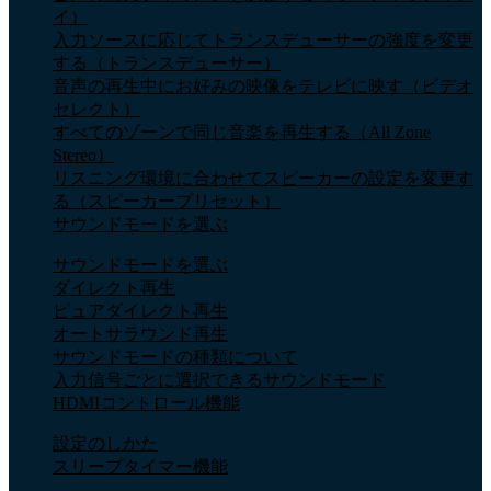
イ）
入力ソースに応じてトランスデューサーの強度を変更
する（トランスデューサー）
音声の再生中にお好みの映像をテレビに映す（ビデオ
セレクト）
すべてのゾーンで同じ音楽を再生する（All Zone
Stereo）
リスニング環境に合わせてスピーカーの設定を変更す
る（スピーカープリセット）
サウンドモードを選ぶ
サウンドモードを選ぶ
ダイレクト再生
ピュアダイレクト再生
オートサラウンド再生
サウンドモードの種類について
入力信号ごとに選択できるサウンドモード
HDMIコントロール機能
設定のしかた
スリープタイマー機能