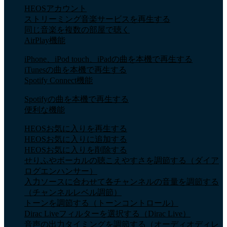
HEOSアカウント
ストリーミング音楽サービスを再生する
同じ音楽を複数の部屋で聴く
AirPlay機能
iPhone、iPod touch、iPadの曲を本機で再生する
iTunesの曲を本機で再生する
Spotify Connect機能
Spotifyの曲を本機で再生する
便利な機能
HEOSお気に入りを再生する
HEOSお気に入りに追加する
HEOSお気に入りを削除する
せりふやボーカルの聴こえやすさを調節する（ダイア
ログエンハンサー）
入力ソースに合わせて各チャンネルの音量を調節する
（チャンネルレベル調節）
トーンを調節する（トーンコントロール）
Dirac Liveフィルターを選択する（Dirac Live）
音声の出力タイミングを調節する（オーディオディレ