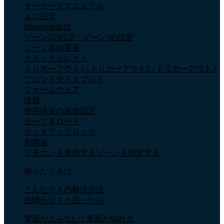
オーナーズマニュアル
エコ設定
Bluetooth送信
ゾーン2の設定 / ゾーン3の設定
ゾーン名の変更
クイックセレクト
トリガーアウト1 / トリガーアウト2 / トリガーアウト3
フロントディスプレイ
ファームウェア
情報
使用状況の送信設定
セーブ＆ロード
セットアップロック
初期化
リモコンを使用するゾーンを指定する
困ったときは
こんなときの解決方法
故障かな？と思ったら
電源が入らない / 電源が切れる