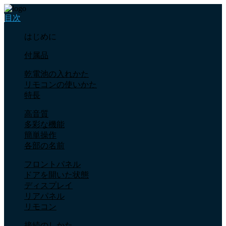
目次
はじめに
付属品
乾電池の入れかた
リモコンの使いかた
特長
高音質
多彩な機能
簡単操作
各部の名前
フロントパネル
ドアを開いた状態
ディスプレイ
リアパネル
リモコン
接続のしかた