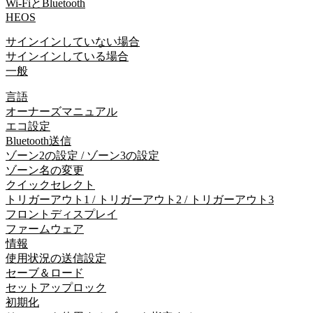
Wi-FiとBluetooth
HEOS
サインインしていない場合
サインインしている場合
一般
言語
オーナーズマニュアル
エコ設定
Bluetooth送信
ゾーン2の設定 / ゾーン3の設定
ゾーン名の変更
クイックセレクト
トリガーアウト1 / トリガーアウト2 / トリガーアウト3
フロントディスプレイ
ファームウェア
情報
使用状況の送信設定
セーブ＆ロード
セットアップロック
初期化