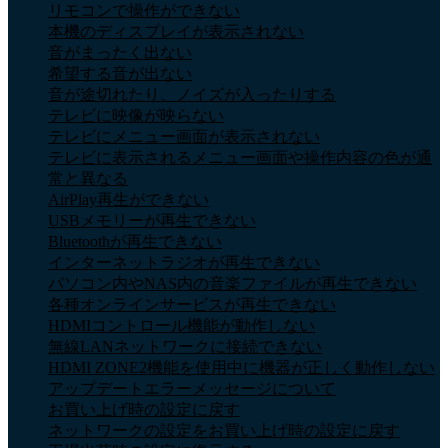
リモコンで操作ができない
本機のディスプレイが表示されない
音がまったく出ない
希望する音が出ない
音が途切れたり、ノイズが入ったりする
テレビに映像が映らない
テレビにメニュー画面が表示されない
テレビに表示されるメニュー画面や操作内容の色が通
常と異なる
AirPlay再生ができない
USBメモリーが再生できない
Bluetoothが再生できない
インターネットラジオが再生できない
パソコン内やNAS内の音楽ファイルが再生できない
各種オンラインサービスが再生できない
HDMIコントロール機能が動作しない
無線LANネットワークに接続できない
HDMI ZONE2機能を使用中に機器が正しく動作しない
アップデートエラーメッセージについて
お買い上げ時の設定に戻す
ネットワークの設定をお買い上げ時の設定に戻す