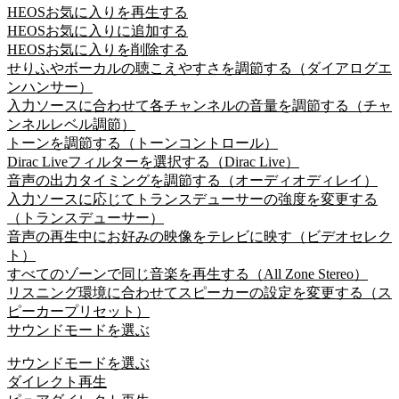
HEOSお気に入りを再生する
HEOSお気に入りに追加する
HEOSお気に入りを削除する
せりふやボーカルの聴こえやすさを調節する（ダイアログエ
ンハンサー）
入力ソースに合わせて各チャンネルの音量を調節する（チャ
ンネルレベル調節）
トーンを調節する（トーンコントロール）
Dirac Liveフィルターを選択する（Dirac Live）
音声の出力タイミングを調節する（オーディオディレイ）
入力ソースに応じてトランスデューサーの強度を変更する
（トランスデューサー）
音声の再生中にお好みの映像をテレビに映す（ビデオセレク
ト）
すべてのゾーンで同じ音楽を再生する（All Zone Stereo）
リスニング環境に合わせてスピーカーの設定を変更する（ス
ピーカープリセット）
サウンドモードを選ぶ
サウンドモードを選ぶ
ダイレクト再生