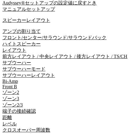
Audyssey®セットアップの設定値に戻すとき
マニュアルセットアップ
スピーカーレイアウト
アンプの割り当て
フロント/センター/サラウンド/サラウンドバック
ハイトスピーカー
レイアウト
前方レイアウト / 中央レイアウト / 後方レイアウト / TS/CH
サブウーハー
サブウーハーモード
サブウーハーレイアウト
Bi-Amp
Front B
ゾーン2
ゾーン3
ゾーン2/3
端子の接続確認
距離
レベル
クロスオーバー周波数