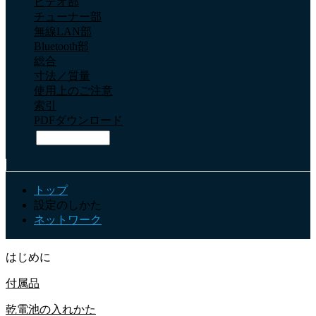
ビデオ部
チューナー部
無線LAN部
Bluetooth部
総合
寸法／質量
使用上のご注意
索引
PDFダウンロード
トップ
設定のしかた
ネットワーク
はじめに
付属品
乾電池の入れかた