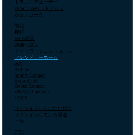
トランスデューサー
Dirac Liveセットアップ
ネットワーク
情報
接続
Wi-Fi設定
詳細な設定
ネットワークコントロール
フレンドリーネーム
診断
AirPlay
Spotify Connect
Roon Ready
Qobuz Connect
Wi-FiとBluetooth
HEOS
サインインしていない場合
サインインしている場合
一般
言語