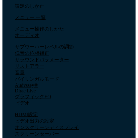
設定のしかた
メニュー 一覧
メニュー操作のしかた
オーディオ
サブウーハーレベルの調節
低音の位相補正
サラウンドパラメーター
リストアラー
音量
バイリンガルモード
Audyssey®
Dirac Live
グラフィックEQ
ビデオ
HDMI設定
ビデオ出力の設定
オンスクリーンディスプレイ
スクリーンセーバー