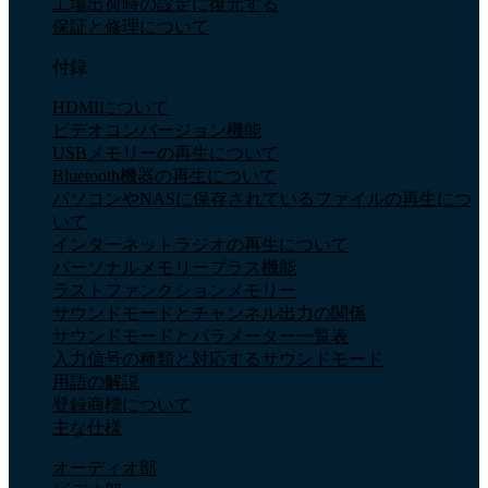
工場出荷時の設定に復元する
保証と修理について
付録
HDMIについて
ビデオコンバージョン機能
USBメモリーの再生について
Bluetooth機器の再生について
パソコンやNASに保存されているファイルの再生につ
いて
インターネットラジオの再生について
パーソナルメモリープラス機能
ラストファンクションメモリー
サウンドモードとチャンネル出力の関係
サウンドモードとパラメーター一覧表
入力信号の種類と対応するサウンドモード
用語の解説
登録商標について
主な仕様
オーディオ部