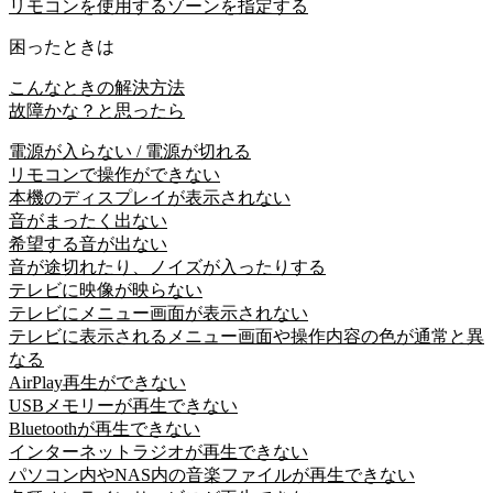
リモコンを使用するゾーンを指定する
困ったときは
こんなときの解決方法
故障かな？と思ったら
電源が入らない / 電源が切れる
リモコンで操作ができない
本機のディスプレイが表示されない
音がまったく出ない
希望する音が出ない
音が途切れたり、ノイズが入ったりする
テレビに映像が映らない
テレビにメニュー画面が表示されない
テレビに表示されるメニュー画面や操作内容の色が通常と異
なる
AirPlay再生ができない
USBメモリーが再生できない
Bluetoothが再生できない
インターネットラジオが再生できない
パソコン内やNAS内の音楽ファイルが再生できない